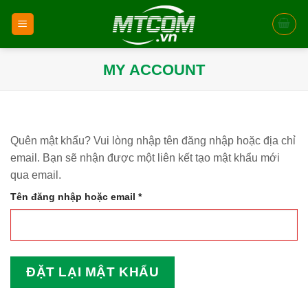
Skip
to
content
MY ACCOUNT
Quên mật khẩu? Vui lòng nhập tên đăng nhập hoặc địa chỉ
email. Bạn sẽ nhận được một liên kết tạo mật khẩu mới
qua email.
Bắt
Tên đăng nhập hoặc email
*
buộc
ĐẶT LẠI MẬT KHẨU