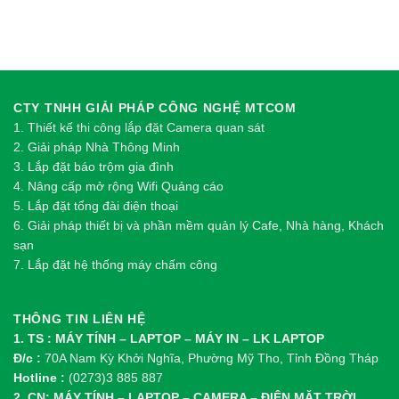
CTY TNHH GIẢI PHÁP CÔNG NGHỆ MTCOM
1.
Thi
ế
t k
ế
thi công l
ắ
p đ
ặ
t Camera quan sát
2.
Gi
ả
i pháp Nhà Thông Minh
3. Lắp đặt báo trộm gia đình
4. Nâng cấp mở rộng Wifi Quảng cáo
5. Lắp đặt tổng đài điện thoại
6. Giải pháp thiết bị và phần mềm quản lý Cafe, Nhà hàng, Khách
sạn
7. Lắp đặt hệ thống máy chấm công
THÔNG TIN LIÊN HỆ
1. TS : MÁY TÍNH – LAPTOP – MÁY IN – LK LAPTOP
Đ/c :
70A Nam Kỳ Khởi Nghĩa, Phường Mỹ Tho, Tỉnh Đồng Tháp
Hotline :
(0273)3 885 887
2. CN: MÁY TÍNH – LAPTOP – CAMERA – ĐIỆN MẶT TRỜI