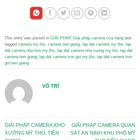
This entry was posted in
GIẢI PHÁP
,
Giải pháp camera cửa hàng
and
tagged
camera my tho
,
camera tien giang
,
lap dat camera my tho
,
lap
dat camera nha tron my tho
,
lap dat camera nha xuong my tho
,
lap dat
camera tien giang
,
lap dat camera tron goi my tho
,
lap dat camera tron
goi tien giang
.
VÕ TRÍ
GIẢI PHÁP CAMERA KHO
GIẢI PHÁP CAMERA QUAN
XƯỞNG MỸ THO, TIỀN
SÁT AN NINH KHU PHỐ MỸ