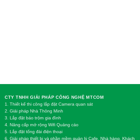
CTY TNHH GIẢI PHÁP CÔNG NGHỆ MTCOM
1.
Thi
ế
t k
ế
thi công l
ắ
p đ
ặ
t Camera quan sát
2.
Gi
ả
i pháp Nhà Thông Minh
3. Lắp đặt báo trộm gia đình
4. Nâng cấp mở rộng Wifi Quảng cáo
5. Lắp đặt tổng đài điện thoại
6. Giải pháp thiết bị và phần mềm quản lý Cafe, Nhà hàng, Khách