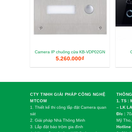
Camera IP chuông cửa KB-VDP02GN
5.260.000
₫
CTY TNHH GIẢI PHÁP CÔNG NGHỆ
THÔNG 
MTCOM
1. TS :
1.
Thi
ế
t k
ế
thi công l
ắ
p đ
ặ
t Camera quan
– LK L
sát
Đ/c :
70A
2.
Gi
ả
i pháp Nhà Thông Minh
Mỹ Tho,
3. Lắp đặt báo trộm gia đình
Hotline 