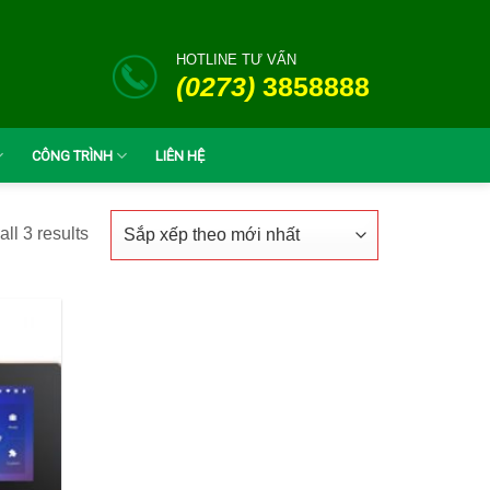
HOTLINE TƯ VẤN
(0273)
3858888
CÔNG TRÌNH
LIÊN HỆ
ll 3 results