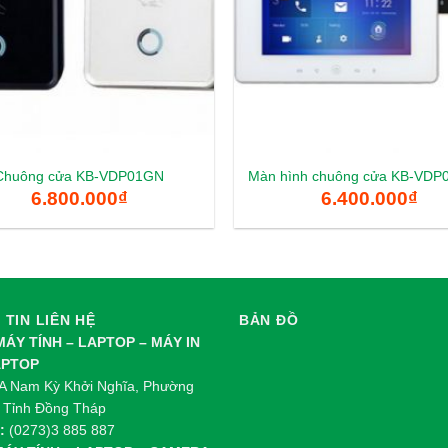
Chuông cửa KB-VDP01GN
Màn hình chuông cửa KB-VD
6.800.000
₫
6.400.000
₫
TIN LIÊN HỆ
BẢN ĐỒ
 MÁY TÍNH – LAPTOP – MÁY IN
APTOP
 Nam Kỳ Khởi Nghĩa, Phường
 Tỉnh Đồng Tháp
:
(0273)3 885 887