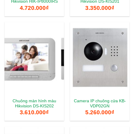
Hikvision HIK-IP8000IRS
Hikvision DS-KIS201
4.720.000
₫
3.350.000
₫
Chuông màn hình màu
Camera IP chuông cửa KB-
Hikvision DS-KIS202
VDP02GN
3.610.000
₫
5.260.000
₫