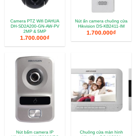
Camera PTZ Wifi DAHUA
Nút ấn camera chuông cửa
DH-SD2A200-GN-AW-PV
Hikvision DS-KB2411-IM
2MP & 5MP
1.700.000
₫
1.700.000
₫
Nút bấm camera IP
Chuông cửa màn hình