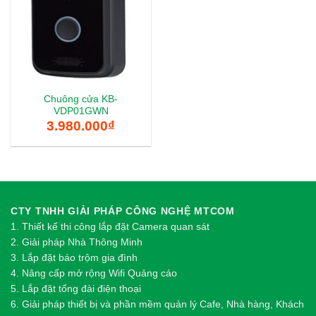
Chuông cửa KB-
VDP01GWN
3.980.000
₫
CTY TNHH GIẢI PHÁP CÔNG NGHỆ MTCOM
1.
Thi
ế
t k
ế
thi công l
ắ
p đ
ặ
t Camera quan sát
2.
Gi
ả
i pháp Nhà Thông Minh
3. Lắp đặt báo trộm gia đình
4. Nâng cấp mở rộng Wifi Quảng cáo
5. Lắp đặt tổng đài điện thoại
6. Giải pháp thiết bị và phần mềm quản lý Cafe, Nhà hàng, Khách