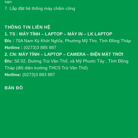
sạn
7. Lắp đặt hệ thống máy chấm công
THÔNG TIN LIÊN HỆ
1. TS : MÁY TÍNH – LAPTOP – MÁY IN – LK LAPTOP
Đ/c :
70A Nam Kỳ Khởi Nghĩa, Phường Mỹ Tho, Tỉnh Đồng Tháp
Hotline :
(0273)3 885 887
2. CN: MÁY TÍNH – LAPTOP – CAMERA – ĐIỆN MẶT TRỜI
Đ/c:
Số 02, Đường Trừ Văn Thố, xã Mỹ Phước Tây , Tỉnh Đồng
Tháp (đối diện trường THCS Trừ Văn Thố)
Hotline:
(0273)3 883 887
BẢN ĐỒ