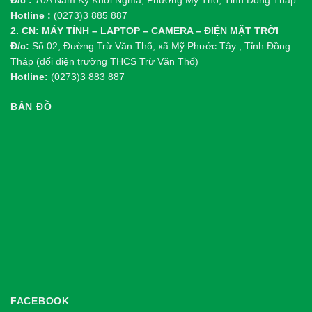
Đ/c :
70A Nam Kỳ Khởi Nghĩa, Phường Mỹ Tho, Tỉnh Đồng Tháp
Hotline :
(0273)3 885 887
2. CN: MÁY TÍNH – LAPTOP – CAMERA – ĐIỆN MẶT TRỜI
Đ/c:
Số 02, Đường Trừ Văn Thố, xã Mỹ Phước Tây , Tỉnh Đồng
Tháp (đối diện trường THCS Trừ Văn Thố)
Hotline:
(0273)3 883 887
BẢN ĐỒ
FACEBOOK