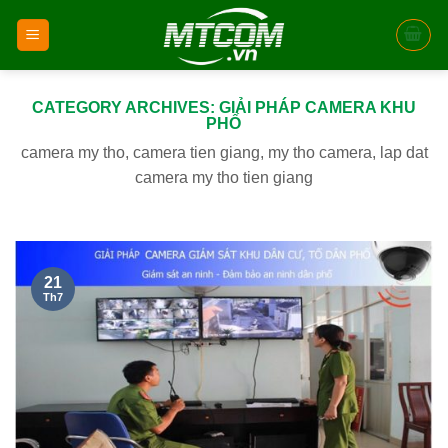
Skip
to
content
CATEGORY ARCHIVES:
GIẢI PHÁP CAMERA KHU
PHỐ
camera my tho, camera tien giang, my tho camera, lap dat
camera my tho tien giang
21
Th7