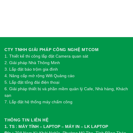
CTY TNHH GIẢI PHÁP CÔNG NGHỆ MTCOM
1.
Thi
ế
t k
ế
thi công l
ắ
p đ
ặ
t Camera quan sát
2.
Gi
ả
i pháp Nhà Thông Minh
3. Lắp đặt báo trộm gia đình
4. Nâng cấp mở rộng Wifi Quảng cáo
5. Lắp đặt tổng đài điện thoại
6. Giải pháp thiết bị và phần mềm quản lý Cafe, Nhà hàng, Khách
sạn
7. Lắp đặt hệ thống máy chấm công
THÔNG TIN LIÊN HỆ
1. TS : MÁY TÍNH – LAPTOP – MÁY IN – LK LAPTOP