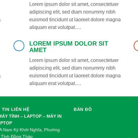
Lorem ipsum dolor sit amet, consectetuer
adipiscing elit, sed diam nonummy nibh
a
euismod tincidunt ut laoreet dolore magna
aliquam erat volutpat….
LOREM IPSUM DOLOR SIT
AMET
Lorem ipsum dolor sit amet, consectetuer
adipiscing elit, sed diam nonummy nibh
a
euismod tincidunt ut laoreet dolore magna
aliquam erat volutpat….
TIN LIÊN HỆ
BẢN ĐỒ
 MÁY TÍNH – LAPTOP – MÁY IN
APTOP
 Nam Kỳ Khởi Nghĩa, Phường
 Tỉnh Đồng Tháp