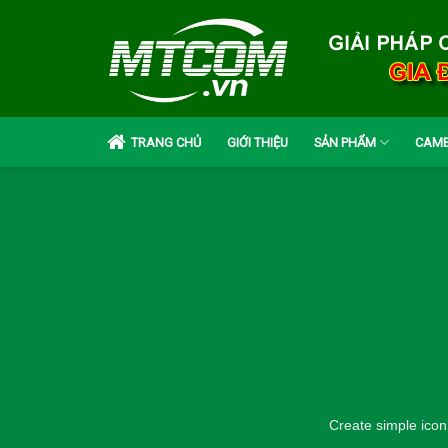
Skip
to
content
TRANG CHỦ
GIỚI THIỆU
SẢN PHẨM
CAME
Create simple icon