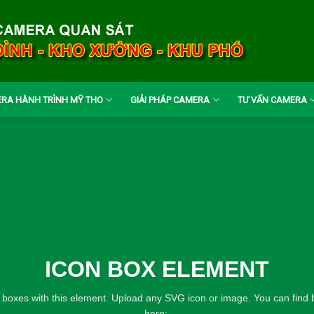
RA HÀNH TRÌNH MỸ THO
GIẢI PHÁP CAMERA
TƯ VẤN CAMERA
ICON BOX ELEMENT
 boxes with this element. Upload any SVG icon or image. You can find 
here: