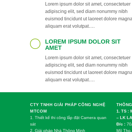
Lorem ipsum dolor sit amet, consectetuer
adipiscing elit, sed diam nonummy nibh
euismod tincidunt ut laoreet dolore magn
aliquam erat volutpat….
LOREM IPSUM DOLOR SIT
AMET
Lorem ipsum dolor sit amet, consectetuer
adipiscing elit, sed diam nonummy nibh
euismod tincidunt ut laoreet dolore magn
aliquam erat volutpat….
CTY TNHH GIẢI PHÁP CÔNG NGHỆ
THÔNG 
MTCOM
1. TS :
1.
Thi
ế
t k
ế
thi công l
ắ
p đ
ặ
t Camera quan
– LK L
sát
Đ/c :
70A
2.
Gi
ả
i pháp Nhà Thông Minh
Mỹ Tho,