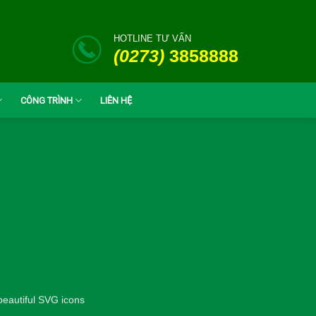
HOTLINE TƯ VẤN
(0273)
3858888
CÔNG TRÌNH
LIÊN HỆ
beautiful SVG icons