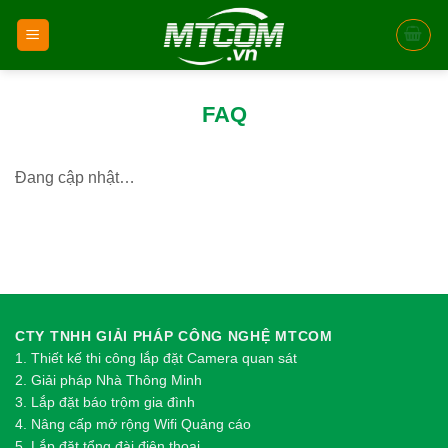
Skip
to
content
FAQ
Đang cập nhật…
CTY TNHH GIẢI PHÁP CÔNG NGHỆ MTCOM
1.
Thi
ế
t k
ế
thi công l
ắ
p đ
ặ
t Camera quan sát
2.
Gi
ả
i pháp Nhà Thông Minh
3. Lắp đặt báo trộm gia đình
4. Nâng cấp mở rộng Wifi Quảng cáo
5. Lắp đặt tổng đài điện thoại