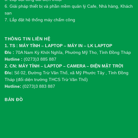
6. Giải pháp thiết bị và phần mềm quản lý Cafe, Nhà hàng, Khách
sạn
7. Lắp đặt hệ thống máy chấm công
THÔNG TIN LIÊN HỆ
1. TS : MÁY TÍNH – LAPTOP – MÁY IN – LK LAPTOP
Đ/c :
70A Nam Kỳ Khởi Nghĩa, Phường Mỹ Tho, Tỉnh Đồng Tháp
Hotline :
(0273)3 885 887
2. CN: MÁY TÍNH – LAPTOP – CAMERA – ĐIỆN MẶT TRỜI
Đ/c:
Số 02, Đường Trừ Văn Thố, xã Mỹ Phước Tây , Tỉnh Đồng
Tháp (đối diện trường THCS Trừ Văn Thố)
Hotline:
(0273)3 883 887
BẢN ĐỒ