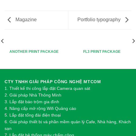
Magazine
Portfolio typography
ANOTHER PRINT PACKAGE
FL3 PRINT PACKAGE
CTY TNHH GIẢI PHÁP CÔNG NGHỆ MTCOM
1.
Thi
ế
t k
ế
thi công l
ắ
p đ
ặ
t Camera quan sát
2.
Gi
ả
i pháp Nhà Thông Minh
3. Lắp đặt báo trộm gia đình
4. Nâng cấp mở rộng Wifi Quảng cáo
5. Lắp đặt tổng đài điện thoại
6. Giải pháp thiết bị và phần mềm quản lý Cafe, Nhà hàng, Khách
sạn
7. Lắp đặt hệ thống máy chấm công