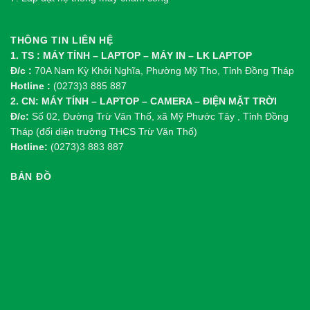
THÔNG TIN LIÊN HỆ
1. TS : MÁY TÍNH – LAPTOP – MÁY IN – LK LAPTOP
Đ/c :
70A Nam Kỳ Khởi Nghĩa, Phường Mỹ Tho, Tỉnh Đồng Tháp
Hotline :
(0273)3 885 887
2. CN: MÁY TÍNH – LAPTOP – CAMERA – ĐIỆN MẶT TRỜI
Đ/c:
Số 02, Đường Trừ Văn Thố, xã Mỹ Phước Tây , Tỉnh Đồng
Tháp (đối diện trường THCS Trừ Văn Thố)
Hotline:
(0273)3 883 887
BẢN ĐỒ