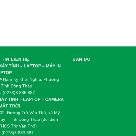
TIN LIÊN HỆ
BẢN ĐỒ
 MÁY TÍNH – LAPTOP – MÁY IN
APTOP
 Nam Kỳ Khởi Nghĩa, Phường
 Tỉnh Đồng Tháp
:
(0273)3 885 887
 MÁY TÍNH – LAPTOP – CAMERA
 MẶT TRỜI
02, Đường Trừ Văn Thố, xã Mỹ
ây , Tỉnh Đồng Tháp (đối diện
THCS Trừ Văn Thố)
:
(0273)3 883 887