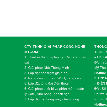
CTY TNHH GIẢI PHÁP CÔNG NGHỆ
THÔNG 
MTCOM
1. TS :
1.
Thi
ế
t k
ế
thi công l
ắ
p đ
ặ
t Camera quan
– LK L
sát
Đ/c :
70A
2.
Gi
ả
i pháp Nhà Thông Minh
Mỹ Tho,
3. Lắp đặt báo trộm gia đình
Hotline 
4. Nâng cấp mở rộng Wifi Quảng cáo
2. CN:
5. Lắp đặt tổng đài điện thoại
– ĐIỆN
6. Giải pháp thiết bị và phần mềm quản
Đ/c:
Số 
lý Cafe, Nhà hàng, Khách sạn
Phước T
7. Lắp đặt hệ thống máy chấm công
trường 
Hotline