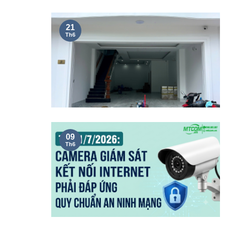
21
Th6
09
Th6