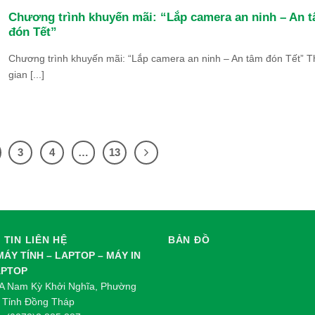
Chương trình khuyến mãi: “Lắp camera an ninh – An 
đón Tết”
Chương trình khuyến mãi: “Lắp camera an ninh – An tâm đón Tết” T
gian [...]
3
4
…
13
TIN LIÊN HỆ
BẢN ĐỒ
 MÁY TÍNH – LAPTOP – MÁY IN
APTOP
 Nam Kỳ Khởi Nghĩa, Phường
 Tỉnh Đồng Tháp