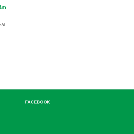
tâm
hời
FACEBOOK