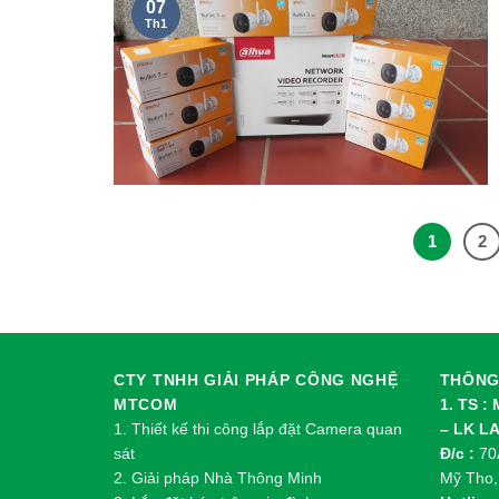
07
Th1
1
2
CTY TNHH GIẢI PHÁP CÔNG NGHỆ
THÔNG 
MTCOM
1. TS :
1.
Thi
ế
t k
ế
thi công l
ắ
p đ
ặ
t Camera quan
– LK L
sát
Đ/c :
70A
2.
Gi
ả
i pháp Nhà Thông Minh
Mỹ Tho,