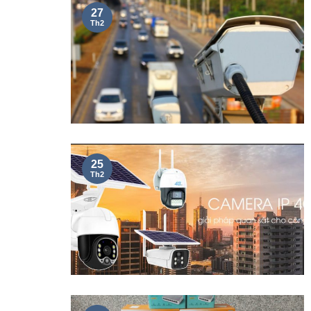
27
Th2
25
Th2