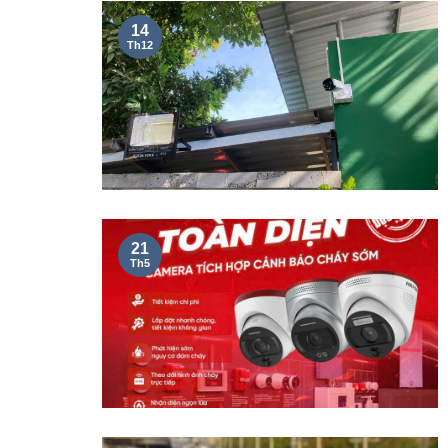
14
Th12
21
Th5