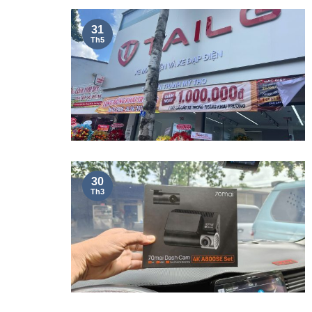
31
Th5
30
Th3