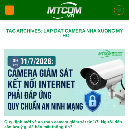
Skip
to
content
TAG ARCHIVES:
LAP DAT CAMERA NHA XUONG MY
THO
09
Th6
Quy định mới về an toàn camera giám sát từ 1/7: Người dân
cần lưu ý gì để bảo mật thông tin?