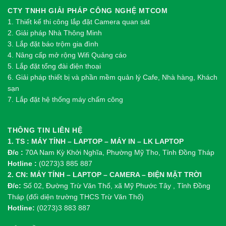
CTY TNHH GIẢI PHÁP CÔNG NGHỆ MTCOM
1.
Thi
ế
t k
ế
thi công l
ắ
p đ
ặ
t Camera quan sát
2.
Gi
ả
i pháp Nhà Thông Minh
3. Lắp đặt báo trộm gia đình
4. Nâng cấp mở rộng Wifi Quảng cáo
5. Lắp đặt tổng đài điện thoại
6. Giải pháp thiết bị và phần mềm quản lý Cafe, Nhà hàng, Khách
sạn
7. Lắp đặt hệ thống máy chấm công
THÔNG TIN LIÊN HỆ
1. TS : MÁY TÍNH – LAPTOP – MÁY IN – LK LAPTOP
Đ/c :
70A Nam Kỳ Khởi Nghĩa, Phường Mỹ Tho, Tỉnh Đồng Tháp
Hotline :
(0273)3 885 887
2. CN: MÁY TÍNH – LAPTOP – CAMERA – ĐIỆN MẶT TRỜI
Đ/c:
Số 02, Đường Trừ Văn Thố, xã Mỹ Phước Tây , Tỉnh Đồng
Tháp (đối diện trường THCS Trừ Văn Thố)
Hotline:
(0273)3 883 887