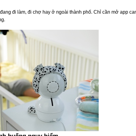
ù đang đi làm, đi chợ hay ở ngoài thành phố. Chỉ cần mở app ca
ng.
tình huống nguy hiểm