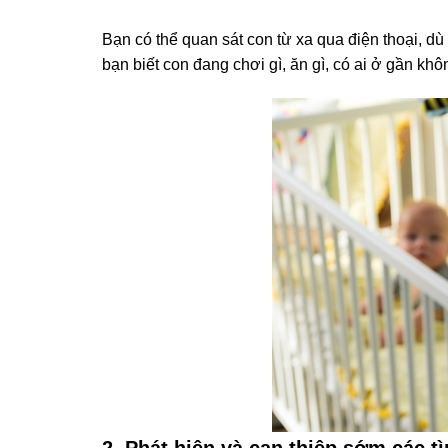
Bạn có thể quan sát con từ xa qua điện thoại, d
bạn biết con đang chơi gì, ăn gì, có ai ở gần khô
2. Phát hiện và can thiệp sớm các 