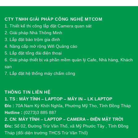
CTY TNHH GIẢI PHÁP CÔNG NGHỆ MTCOM
1.
Thi
ế
t k
ế
thi công l
ắ
p đ
ặ
t Camera quan sát
2.
Gi
ả
i pháp Nhà Thông Minh
3. Lắp đặt báo trộm gia đình
4. Nâng cấp mở rộng Wifi Quảng cáo
5. Lắp đặt tổng đài điện thoại
6. Giải pháp thiết bị và phần mềm quản lý Cafe, Nhà hàng, Khách
sạn
7. Lắp đặt hệ thống máy chấm công
THÔNG TIN LIÊN HỆ
1. TS : MÁY TÍNH – LAPTOP – MÁY IN – LK LAPTOP
Đ/c :
70A Nam Kỳ Khởi Nghĩa, Phường Mỹ Tho, Tỉnh Đồng Tháp
Hotline :
(0273)3 885 887
2. CN: MÁY TÍNH – LAPTOP – CAMERA – ĐIỆN MẶT TRỜI
Đ/c:
Số 02, Đường Trừ Văn Thố, xã Mỹ Phước Tây , Tỉnh Đồng
Tháp (đối diện trường THCS Trừ Văn Thố)