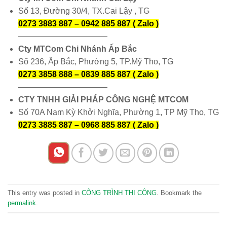
Số 13, Đường 30/4, TX.Cai Lậy , TG
0273 3883 887 – 0942 885 887 ( Zalo )
———————————
Cty MTCom Chi Nhánh Ấp Bắc
Số 236, Ấp Bắc, Phường 5, TP.Mỹ Tho, TG
0273 3858 888 – 0839 885 887 ( Zalo )
———————————
CTY TNHH GIẢI PHÁP CÔNG NGHỆ MTCOM
Số 70A Nam Kỳ Khởi Nghĩa, Phường 1, TP Mỹ Tho, TG
0273 3885 887 – 0968 885 887 ( Zalo )
This entry was posted in
CÔNG TRÌNH THI CÔNG
. Bookmark the
permalink
.