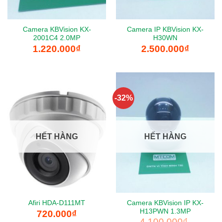
Camera KBVision KX-
Camera IP KBVision KX-
2001C4 2.0MP
H30WN
1.220.000
₫
2.500.000
₫
-32%
HẾT HÀNG
HẾT HÀNG
Camera KBVision IP KX-
Afiri HDA-D111MT
H13PWN 1.3MP
720.000
₫
4.100.000
₫