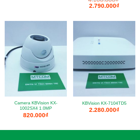
Giá
Giá
2.790.000
₫
gốc
hiện
là:
tại
4.100.000₫.
là:
2.790.000
Camera KBVision KX-
KBVision KX-7104TD5
1002SX4 1.0MP
2.280.000
₫
820.000
₫