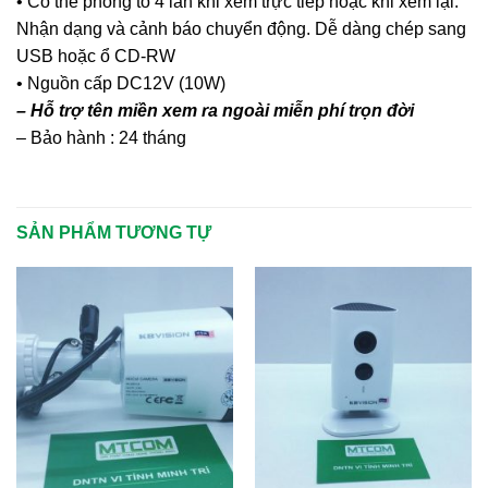
• Có thể phóng to 4 lần khi xem trực tiếp hoặc khi xem lại.
Nhận dạng và cảnh báo chuyển động. Dễ dàng chép sang
USB hoặc ổ CD-RW
• Nguồn cấp DC12V (10W)
– Hỗ trợ tên miền xem ra ngoài miễn phí trọn đời
– Bảo hành : 24 tháng
SẢN PHẨM TƯƠNG TỰ