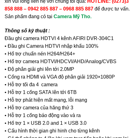
xin vui lòng liên hệ với chúng tôi qua:
HOTLINE: (0273)3
858 888 – 0942 885 887 – 0968 885 887
để được tư vấn.
Sản phẩm đang có tại
Camera Mỹ Tho.
Thông số kỹ thuật :
Đầu ghi camera HDTVI 4 kênh AFIRI DVR-304C1
• Đầu ghi Camera HDTVI nhập khẩu 100%
• Hổ trợ chuẩn nén H264/H264+
• Hổ trợ camera HDTVI/HDCVI/AHD/Analog/CVBS
• Độ phân giải ghi lên tới 2.0MP
• Cổng ra HDMI và VGA độ phân giải 1920×1080P
• Hỗ trợ tối đa 4 camera
• Hỗ trợ 1 cổng SATA lên tới 6TB
• Hỗ trợ phát hiện mất mạng, lỗi mạng
• Hỗ trợ camera của hãng thứ 3
• Hỗ trợ 1 cổng báo động vào và ra
• Hổ trợ 1 × USB 2.0 and 1 × USB 3.0
• Cấu hình thời gian ghi hinh cho từng kênh