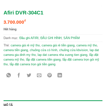
Afiri DVR-304C1
₫
3.700.000
Hết hàng
Danh mục:
Đầu ghi AFIRI
,
ĐẦU GHI HÌNH
,
SẢN PHẨM
Thẻ:
camera giá rẻ mỹ tho
,
camera giá rẻ tiền giang
,
camera mỹ tho
,
camera tiền giang
,
chuông cửa có hình
,
chuông cửa kbvision
,
lap dat
camera gia dinh my tho
,
lap dat camera nha xuong tien giang
,
lắp đặt
camera mỹ tho
,
lắp đặt camera tiền giang
,
lắp đặt camera trọn gói mỹ
tho
,
lắp đặt camera trọn gói tiền gaing
MÔ TẢ