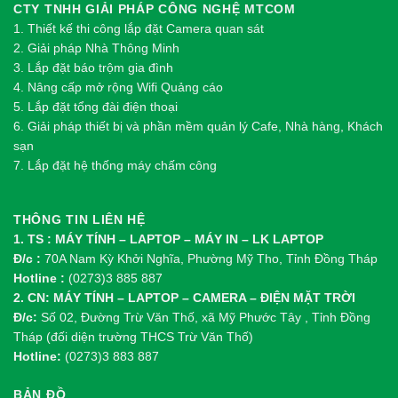
CTY TNHH GIẢI PHÁP CÔNG NGHỆ MTCOM
1.
Thi
ế
t k
ế
thi công l
ắ
p đ
ặ
t Camera quan sát
2.
Gi
ả
i pháp Nhà Thông Minh
3. Lắp đặt báo trộm gia đình
4. Nâng cấp mở rộng Wifi Quảng cáo
5. Lắp đặt tổng đài điện thoại
6. Giải pháp thiết bị và phần mềm quản lý Cafe, Nhà hàng, Khách
sạn
7. Lắp đặt hệ thống máy chấm công
THÔNG TIN LIÊN HỆ
1. TS : MÁY TÍNH – LAPTOP – MÁY IN – LK LAPTOP
Đ/c :
70A Nam Kỳ Khởi Nghĩa, Phường Mỹ Tho, Tỉnh Đồng Tháp
Hotline :
(0273)3 885 887
2. CN: MÁY TÍNH – LAPTOP – CAMERA – ĐIỆN MẶT TRỜI
Đ/c:
Số 02, Đường Trừ Văn Thố, xã Mỹ Phước Tây , Tỉnh Đồng
Tháp (đối diện trường THCS Trừ Văn Thố)
Hotline:
(0273)3 883 887
BẢN ĐỒ