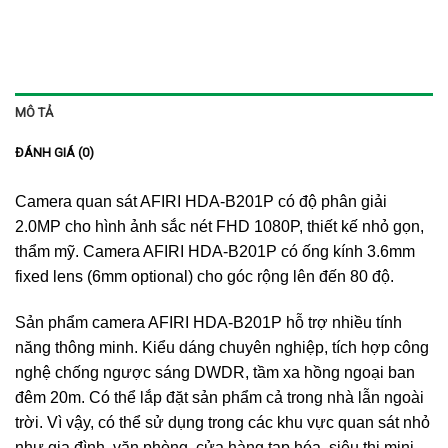
MÔ TẢ
ĐÁNH GIÁ (0)
Camera quan sát AFIRI HDA-B201P có độ phân giải
2.0MP cho hình ảnh sắc nét FHD 1080P, thiết kế nhỏ gọn,
thẩm mỹ. Camera AFIRI HDA-B201P có ống kính 3.6mm
fixed lens (6mm optional) cho góc rộng lên đến 80 độ.
Sản phẩm camera AFIRI HDA-B201P hỗ trợ nhiều tính
năng thông minh. Kiểu dáng chuyên nghiệp, tích hợp công
nghệ chống ngược sáng DWDR, tầm xa hồng ngoại ban
đêm 20m. Có thể lắp đặt sản phẩm cả trong nhà lẫn ngoài
trời. Vì vậy, có thể sử dụng trong các khu vực quan sát nhỏ
như gia đình, văn phòng, cửa hàng tạp hóa, siêu thị mini,