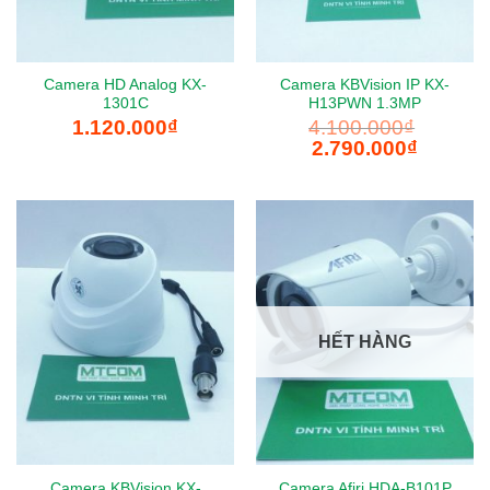
Camera HD Analog KX-
Camera KBVision IP KX-
1301C
H13PWN 1.3MP
1.120.000
₫
4.100.000
₫
Giá
Giá
2.790.000
₫
gốc
hiện
là:
tại
4.100.000₫.
là:
2.790.000
HẾT HÀNG
Camera KBVision KX-
Camera Afiri HDA-B101P