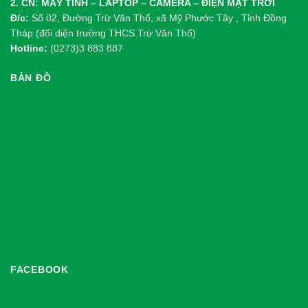
2. CN: MÁY TÍNH – LAPTOP – CAMERA – ĐIỆN MẶT TRỜI
Đ/c:
Số 02, Đường Trừ Văn Thố, xã Mỹ Phước Tây , Tỉnh Đồng
Tháp (đối diện trường THCS Trừ Văn Thố)
Hotline:
(0273)3 883 887
BẢN ĐỒ
FACEBOOK