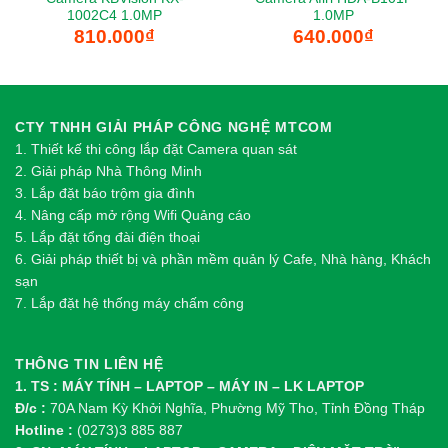
1002C4 1.0MP
1.0MP
810.000
₫
640.000
₫
CTY TNHH GIẢI PHÁP CÔNG NGHỆ MTCOM
1.
Thi
ế
t k
ế
thi công l
ắ
p đ
ặ
t Camera quan sát
2.
Gi
ả
i pháp Nhà Thông Minh
3. Lắp đặt báo trộm gia đình
4. Nâng cấp mở rộng Wifi Quảng cáo
5. Lắp đặt tổng đài điện thoại
6. Giải pháp thiết bị và phần mềm quản lý Cafe, Nhà hàng, Khách
sạn
7. Lắp đặt hệ thống máy chấm công
THÔNG TIN LIÊN HỆ
1. TS : MÁY TÍNH – LAPTOP – MÁY IN – LK LAPTOP
Đ/c :
70A Nam Kỳ Khởi Nghĩa, Phường Mỹ Tho, Tỉnh Đồng Tháp
Hotline :
(0273)3 885 887