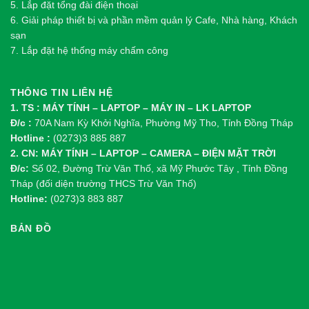
5. Lắp đặt tổng đài điện thoại
6. Giải pháp thiết bị và phần mềm quản lý Cafe, Nhà hàng, Khách
sạn
7. Lắp đặt hệ thống máy chấm công
THÔNG TIN LIÊN HỆ
1. TS : MÁY TÍNH – LAPTOP – MÁY IN – LK LAPTOP
Đ/c :
70A Nam Kỳ Khởi Nghĩa, Phường Mỹ Tho, Tỉnh Đồng Tháp
Hotline :
(0273)3 885 887
2. CN: MÁY TÍNH – LAPTOP – CAMERA – ĐIỆN MẶT TRỜI
Đ/c:
Số 02, Đường Trừ Văn Thố, xã Mỹ Phước Tây , Tỉnh Đồng
Tháp (đối diện trường THCS Trừ Văn Thố)
Hotline:
(0273)3 883 887
BẢN ĐỒ