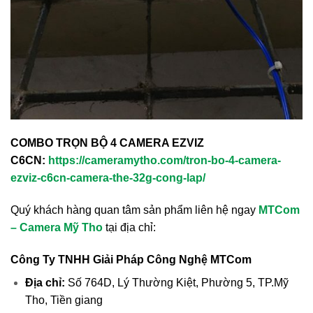
COMBO TRỌN BỘ 4 CAMERA EZVIZ
C6CN:
https://cameramytho.com/tron-bo-4-camera-
ezviz-c6cn-camera-the-32g-cong-lap/
Quý khách hàng quan tâm sản phẩm liên hệ ngay
MTCom
– Camera Mỹ Tho
tại địa chỉ:
Công Ty TNHH Giải Pháp Công Nghệ MTCom
Địa chỉ:
Số 764D, Lý Thường Kiệt, Phường 5, TP.Mỹ
Tho, Tiền giang