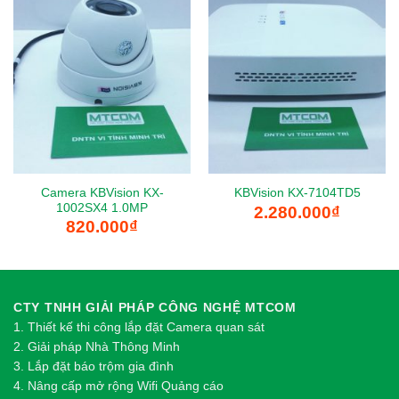
Camera KBVision KX-
KBVision KX-7104TD5
1002SX4 1.0MP
2.280.000
₫
820.000
₫
CTY TNHH GIẢI PHÁP CÔNG NGHỆ MTCOM
1.
Thi
ế
t k
ế
thi công l
ắ
p đ
ặ
t Camera quan sát
2.
Gi
ả
i pháp Nhà Thông Minh
3. Lắp đặt báo trộm gia đình
4. Nâng cấp mở rộng Wifi Quảng cáo