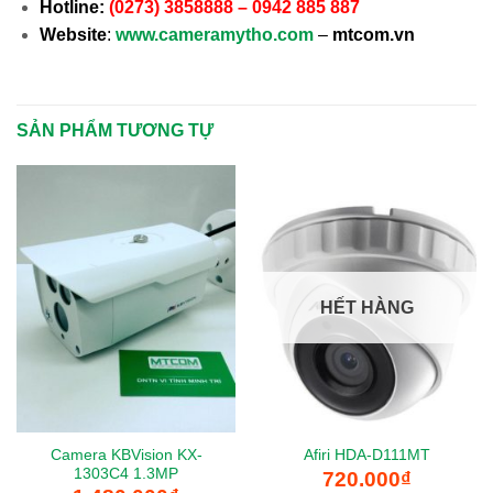
Hotline:
(0273) 3858888 – 0942 885 887
Website
:
www.cameramytho.com
–
mtcom.vn
SẢN PHẨM TƯƠNG TỰ
HẾT HÀNG
Camera KBVision KX-
Afiri HDA-D111MT
1303C4 1.3MP
720.000
₫