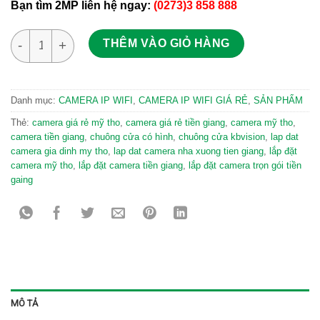
Bạn tìm 2MP liên hệ ngay:
(0273)3 858 888
Camera Ezviz C6CN 1MP hỗ trợ theo dõi chuyển động giá tốt s
THÊM VÀO GIỎ HÀNG
Danh mục:
CAMERA IP WIFI
,
CAMERA IP WIFI GIÁ RẺ
,
SẢN PHẨM
Thẻ:
camera giá rẻ mỹ tho
,
camera giá rẻ tiền giang
,
camera mỹ tho
,
camera tiền giang
,
chuông cửa có hình
,
chuông cửa kbvision
,
lap dat
camera gia dinh my tho
,
lap dat camera nha xuong tien giang
,
lắp đặt
camera mỹ tho
,
lắp đặt camera tiền giang
,
lắp đặt camera trọn gói tiền
gaing
MÔ TẢ