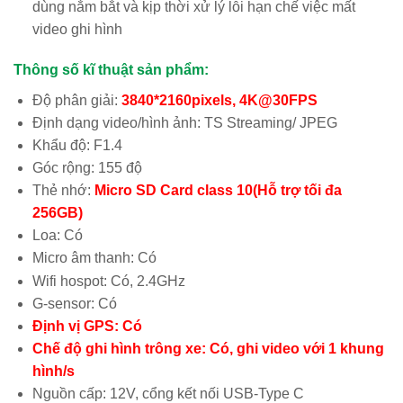
dùng nắm bắt và kịp thời xử lý lỗi hạn chế việc mất
video ghi hình
Thông số kĩ thuật sản phẩm:
Độ phân giải:
3840*2160pixels, 4K@30FPS
Định dạng video/hình ảnh: TS Streaming/ JPEG
Khẩu độ: F1.4
Góc rộng: 155 độ
Thẻ nhớ:
Micro SD Card class 10(Hỗ trợ tối đa
256GB)
Loa: Có
Micro âm thanh: Có
Wifi hospot: Có, 2.4GHz
G-sensor: Có
Định vị GPS: Có
Chế độ ghi hình trông xe: Có, ghi video với 1 khung
hình/s
Nguồn cấp: 12V, cổng kết nối USB-Type C