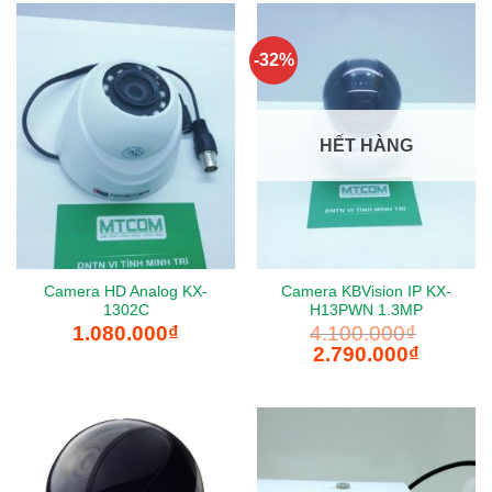
-32%
HẾT HÀNG
Camera HD Analog KX-
Camera KBVision IP KX-
1302C
H13PWN 1.3MP
1.080.000
₫
4.100.000
₫
Giá
Giá
2.790.000
₫
gốc
hiện
là:
tại
4.100.000₫.
là:
2.790.000