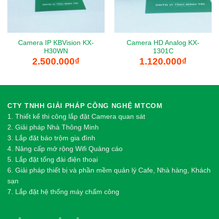
Camera IP KBVision KX-
Camera HD Analog KX-
H30WN
1301C
2.500.000
₫
1.120.000
₫
CTY TNHH GIẢI PHÁP CÔNG NGHỆ MTCOM
1.
Thi
ế
t k
ế
thi công l
ắ
p đ
ặ
t Camera quan sát
2.
Gi
ả
i pháp Nhà Thông Minh
3. Lắp đặt báo trộm gia đình
4. Nâng cấp mở rộng Wifi Quảng cáo
5. Lắp đặt tổng đài điện thoại
6. Giải pháp thiết bị và phần mềm quản lý Cafe, Nhà hàng, Khách
sạn
7. Lắp đặt hệ thống máy chấm công