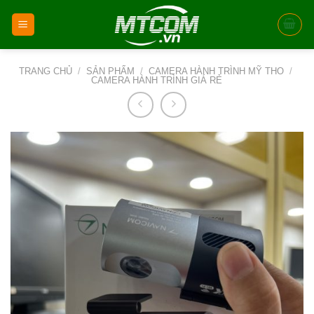
Skip
to
content
TRANG CHỦ
/
SẢN PHẨM
/
CAMERA HÀNH TRÌNH MỸ THO
/
CAMERA HÀNH TRÌNH GIÁ RẺ