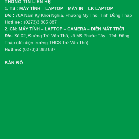
THÔNG TIN LIÊN HỆ
1. TS : MÁY TÍNH – LAPTOP – MÁY IN – LK LAPTOP
Đ/c :
70A Nam Kỳ Khởi Nghĩa, Phường Mỹ Tho, Tỉnh Đồng Tháp
Hotline :
(0273)3 885 887
2. CN: MÁY TÍNH – LAPTOP – CAMERA – ĐIỆN MẶT TRỜI
Đ/c:
Số 02, Đường Trừ Văn Thố, xã Mỹ Phước Tây , Tỉnh Đồng
Tháp (đối diện trường THCS Trừ Văn Thố)
Hotline:
(0273)3 883 887
BẢN ĐỒ