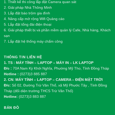
1.
Thi
ế
t k
ế
thi công l
ắ
p đ
ặ
t Camera quan sát
2.
Gi
ả
i pháp Nhà Thông Minh
3. Lắp đặt báo trộm gia đình
4. Nâng cấp mở rộng Wifi Quảng cáo
5. Lắp đặt tổng đài điện thoại
6. Giải pháp thiết bị và phần mềm quản lý Cafe, Nhà hàng, Khách
sạn
7. Lắp đặt hệ thống máy chấm công
THÔNG TIN LIÊN HỆ
1. TS : MÁY TÍNH – LAPTOP – MÁY IN – LK LAPTOP
Đ/c :
70A Nam Kỳ Khởi Nghĩa, Phường Mỹ Tho, Tỉnh Đồng Tháp
Hotline :
(0273)3 885 887
2. CN: MÁY TÍNH – LAPTOP – CAMERA – ĐIỆN MẶT TRỜI
Đ/c:
Số 02, Đường Trừ Văn Thố, xã Mỹ Phước Tây , Tỉnh Đồng
Tháp (đối diện trường THCS Trừ Văn Thố)
Hotline:
(0273)3 883 887
BẢN ĐỒ