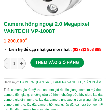
Camera hồng ngoại 2.0 Megapixel
VANTECH VP-1008T
₫
1.200.000
Liên hệ để cập nhật giá mới nhất
:
(0273)3 858 888
Camera hồng ngoại 2.0 Megapixel VANTECH VP-1008T số lượn
THÊM VÀO GIỎ HÀNG
Danh mục:
CAMERA QUAN SÁT
,
CAMERA VANTECH
,
SẢN PHẨM
Thẻ:
camera giá rẻ mỹ tho
,
camera giá rẻ tiền giang
,
camera mỹ tho
,
camera tiền giang
,
chuông cửa có hình
,
chuông cửa kbvision
,
lap dat
camera gia dinh my tho
,
lap dat camera nha xuong tien giang
,
lắp đặt
camera mỹ tho
,
lắp đặt camera tiền giang
,
lắp đặt camera trọn gói mỹ
tho
,
lắp đặt camera trọn gói tiền gaing