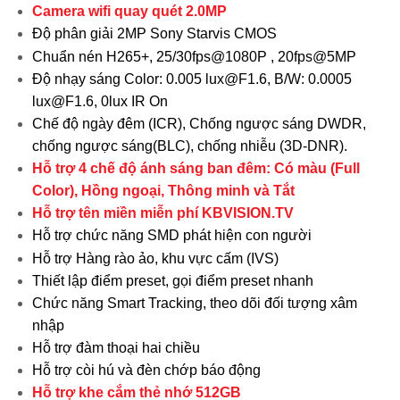
Camera wifi quay quét 2.0MP
Độ phân giải 2MP Sony Starvis CMOS
Chuẩn nén H265+, 25/30fps@1080P , 20fps@5MP
Độ nhạy sáng Color: 0.005 lux@F1.6, B/W: 0.0005
lux@F1.6, 0lux IR On
Chế độ ngày đêm (ICR), Chống ngược sáng DWDR,
chống ngược sáng(BLC), chống nhiễu (3D-DNR).
Hỗ trợ 4 chế độ ánh sáng ban đêm: Có màu (Full
Color), Hồng ngoại, Thông minh và Tắt
Hỗ trợ tên miền miễn phí KBVISION.TV
Hỗ trợ chức năng SMD phát hiện con người
Hỗ trợ Hàng rào ảo, khu vực cấm (IVS)
Thiết lập điểm preset, gọi điểm preset nhanh
Chức năng Smart Tracking, theo dõi đối tượng xâm
nhập
Hỗ trợ đàm thoại hai chiều
Hỗ trợ còi hú và đèn chớp báo động
Hỗ trợ khe cắm thẻ nhớ 512GB