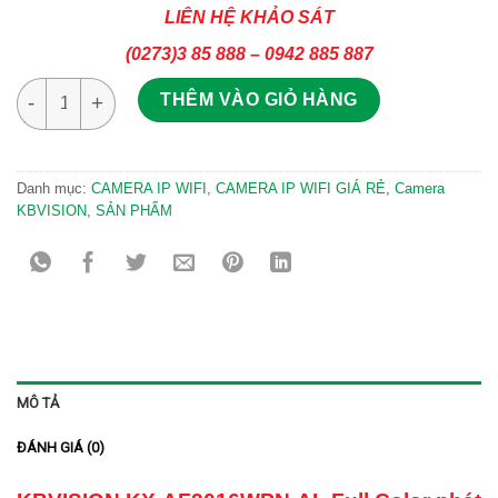
LIÊN HỆ KHẢO SÁT
(0273)3 85 888 – 0942 885 887
Camera IP PTZ Wifi 2MP KBVISION KX-AF2016WPN-AL số lượn
THÊM VÀO GIỎ HÀNG
Danh mục:
CAMERA IP WIFI
,
CAMERA IP WIFI GIÁ RẺ
,
Camera
KBVISION
,
SẢN PHẨM
MÔ TẢ
ĐÁNH GIÁ (0)