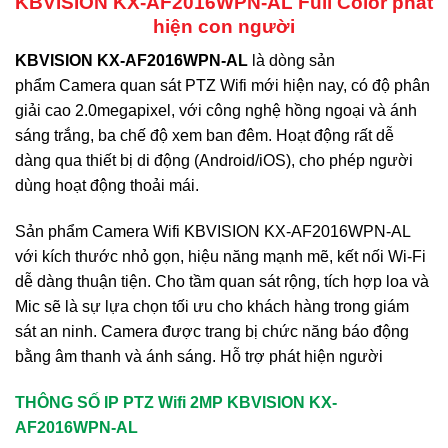
KBVISION KX-AF2016WPN-AL Full Color phát
hiện con người
KBVISION KX-AF2016WPN-AL
là dòng sản
phẩm Camera quan sát PTZ Wifi mới hiện nay, có độ phân
giải cao 2.0megapixel, với công nghệ hồng ngoại và ánh
sáng trắng, ba chế độ xem ban đêm. Hoạt động rất dễ
dàng qua thiết bị di động (Android/iOS), cho phép người
dùng hoạt động thoải mái.
Sản phẩm Camera Wifi KBVISION KX-AF2016WPN-AL
với kích thước nhỏ gọn, hiệu năng mạnh mẽ, kết nối Wi-Fi
dễ dàng thuận tiện. Cho tầm quan sát rộng, tích hợp loa và
Mic sẽ là sự lựa chọn tối ưu cho khách hàng trong giám
sát an ninh. Camera được trang bị chức năng báo động
bằng âm thanh và ánh sáng. Hỗ trợ phát hiện người
THÔNG SỐ IP PTZ Wifi 2MP KBVISION KX-
AF2016WPN-AL