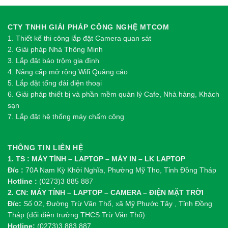
CTY TNHH GIẢI PHÁP CÔNG NGHỆ MTCOM
1.
Thi
ế
t k
ế
thi công l
ắ
p đ
ặ
t Camera quan sát
2.
Gi
ả
i pháp Nhà Thông Minh
3. Lắp đặt báo trộm gia đình
4. Nâng cấp mở rộng Wifi Quảng cáo
5. Lắp đặt tổng đài điện thoại
6. Giải pháp thiết bị và phần mềm quản lý Cafe, Nhà hàng, Khách
sạn
7. Lắp đặt hệ thống máy chấm công
THÔNG TIN LIÊN HỆ
1. TS : MÁY TÍNH – LAPTOP – MÁY IN – LK LAPTOP
Đ/c :
70A Nam Kỳ Khởi Nghĩa, Phường Mỹ Tho, Tỉnh Đồng Tháp
Hotline :
(0273)3 885 887
2. CN: MÁY TÍNH – LAPTOP – CAMERA – ĐIỆN MẶT TRỜI
Đ/c:
Số 02, Đường Trừ Văn Thố, xã Mỹ Phước Tây , Tỉnh Đồng
Tháp (đối diện trường THCS Trừ Văn Thố)
Hotline:
(0273)3 883 887