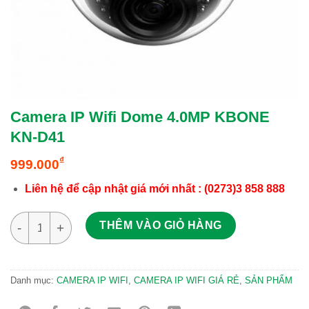
Camera IP Wifi Dome 4.0MP KBONE
KN-D41
₫
999.000
Liên hệ để cập nhật giá mới nhất
: (0273)3 858 888
Camera IP Wifi Dome 4.0MP KBONE KN-D41 số lượng
THÊM VÀO GIỎ HÀNG
Danh mục:
CAMERA IP WIFI
,
CAMERA IP WIFI GIÁ RẺ
,
SẢN PHẨM