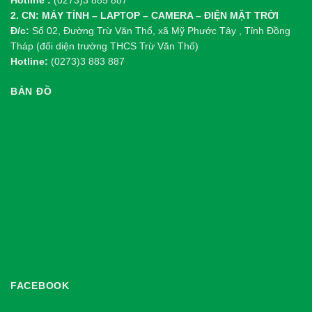
Hotline :
(0273)3 885 887
2. CN: MÁY TÍNH – LAPTOP – CAMERA – ĐIỆN MẶT TRỜI
Đ/c:
Số 02, Đường Trừ Văn Thố, xã Mỹ Phước Tây , Tỉnh Đồng
Tháp (đối diện trường THCS Trừ Văn Thố)
Hotline:
(0273)3 883 887
BẢN ĐỒ
FACEBOOK