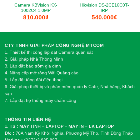
Camera KBVision KX-
Hikvision DS-2CE16C0T-
1002C4 1.0MP
IRP
810.000
₫
540.000
₫
CTY TNHH GIẢI PHÁP CÔNG NGHỆ MTCOM
1.
Thi
ế
t k
ế
thi công l
ắ
p đ
ặ
t Camera quan sát
2.
Gi
ả
i pháp Nhà Thông Minh
3. Lắp đặt báo trộm gia đình
4. Nâng cấp mở rộng Wifi Quảng cáo
5. Lắp đặt tổng đài điện thoại
6. Giải pháp thiết bị và phần mềm quản lý Cafe, Nhà hàng, Khách
sạn
7. Lắp đặt hệ thống máy chấm công
THÔNG TIN LIÊN HỆ
1. TS : MÁY TÍNH – LAPTOP – MÁY IN – LK LAPTOP
Đ/c :
70A Nam Kỳ Khởi Nghĩa, Phường Mỹ Tho, Tỉnh Đồng Tháp