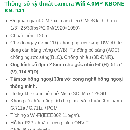
Thông số kỹ thuật camera Wifi 4.0MP KBONE
KN-D41
Độ phân giải 4.0 MPixel cảm biến CMOS kích thước
1/3”, 25/30fps@2.0M(1920×1080).
Chuẩn nén H.265.
Chế độ ngày đêm(ICR), chống ngược sáng DWDR, tự
động cân bằng trắng (AWB). Tự động bù sáng (AGC),
chống ngược sáng(BLC), Chống nhiễu (3D-DNR).
Ống kính cố định 2.8mm cho góc nhìn 94°(H), 51.5°
(V), 114.5°(D).
Tầm xa hồng ngoại 30m với công nghệ hồng ngoại
thông minh.
Hỗ trợ khe cắm thẻ nhớ Micro SD, Max 128GB.
Không có chức năng tích hợp míc với chuẩn âm thanh
G.711a / G.711u / PCM.
Tích hợp Wi-Fi(IEEE802.11b/g/n).
Hỗ trợ P2P, chuẩn tương thích ONVIF.