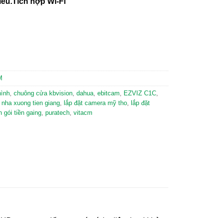
iều.Tích hợp Wi-Fi
M
hình
,
chuông cửa kbvision
,
dahua
,
ebitcam
,
EZVIZ C1C
,
 nha xuong tien giang
,
lắp đặt camera mỹ tho
,
lắp đặt
 gói tiền gaing
,
puratech
,
vitacm