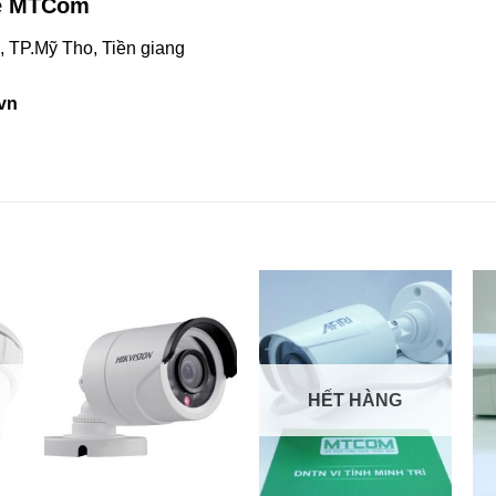
hệ MTCom
 TP.Mỹ Tho, Tiền giang
vn
HẾT HÀNG