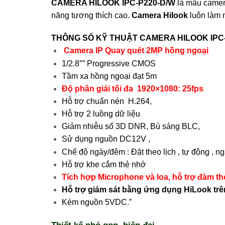
CAMERA HILOOK IPC-P220-D/W
là mẫu
camer
năng tương thích cao.
Camera Hilook
luôn làm 
THÔNG SỐ KỸ THUẬT CAMERA HILOOK IPC
Camera IP Quay quét 2MP hồng ngoại
1/2.8″” Progressive CMOS
Tầm xa hồng ngoại đạt 5m
Độ phân giải tối đa 1920×1080: 25fps
Hỗ trợ chuẩn nén H.264,
Hỗ trợ 2 luồng dữ liệu
Giảm nhiễu số 3D DNR, Bù sáng BLC,
Sử dụng nguồn DC12V ,
Chế độ ngày/đêm : Đặt theo lịch , tự động , n
Hỗ trợ khe cắm thẻ nhớ
Tích hợp Microphone và loa, hỗ trợ đàm tho
Hỗ trợ giám sát bằng ứng dụng HiLook trên
Kèm nguồn 5VDC.”