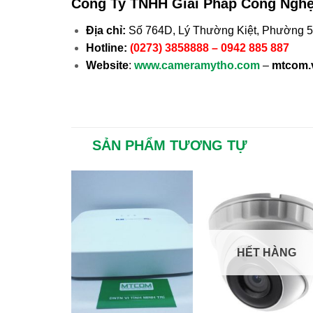
Công Ty TNHH Giải Pháp Công Ng
Địa chỉ:
Số 764D, Lý Thường Kiệt, Phường 5,
Hotline:
(0273) 3858888 – 0942 885 887
Website
:
www.cameramytho.com
–
mtcom.
SẢN PHẨM TƯƠNG TỰ
HẾT HÀNG