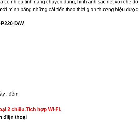
a có nhiều tính năng chuyên dụng, hình ảnh sắc nét với chế độ 
mới mình bằng những cải tiến theo thời gian thương hiệu được
-P220-D/W
gày , đêm
ại 2 chiều.Tích hợp Wi-Fi.
 điện thoại