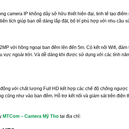
ng camera IP không dây sở hữu thiết hiện đại, tinh tế tạo điểm
ện tích giúp bạn dễ dàng lắp đặt, bố trí phù hợp với nhu cầu s
P với hồng ngoại ban đêm lên đến 5m. Có kết nối Wifi, đàm th
hu vực ngoài trời. Và dễ dàng khi được sử dụng với các tính n
 động với chất lượng Full HD kết hợp các chế độ chống ngược
 sáng cũng như vào ban đêm. Hỗ trợ kết nối và giám sát trên đi
y
MTCom – Camera Mỹ Tho
tại địa chỉ: