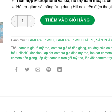
Tích hợp Microphone và loa, hỗ trợ đàm thoại 2 ch
Hỗ trợ giám sát bằng ứng dụng HiLook trên điện thoại
Camera IP Wifi Hilook IPC-P220-D/W 2MP số lượng
THÊM VÀO GIỎ HÀNG
Danh mục:
CAMERA IP WIFI
,
CAMERA IP WIFI GIÁ RẺ
,
SẢN PHẨ
Thẻ:
camera giá rẻ mỹ tho
,
camera giá rẻ tiền giang
,
chuông cửa có 
fofu
,
hilook'
,
kbvision
,
lap dat camera gia dinh my tho
,
lap dat camera
camera tiền giang
,
lắp đặt camera trọn gói mỹ tho
,
lắp đặt camera trọn