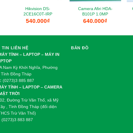
Hikvision DS-
Camera Afiri HDA-
2CE16C0T-IRP
B101P 1.0MP
540.000
₫
640.000
₫
TIN LIÊN HỆ
BẢN ĐỒ
 MÁY TÍNH – LAPTOP – MÁY IN
APTOP
 Nam Kỳ Khởi Nghĩa, Phường
 Tỉnh Đồng Tháp
:
(0273)3 885 887
 MÁY TÍNH – LAPTOP – CAMERA
 MẶT TRỜI
02, Đường Trừ Văn Thố, xã Mỹ
ây , Tỉnh Đồng Tháp (đối diện
THCS Trừ Văn Thố)
:
(0273)3 883 887