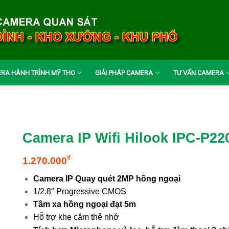
RA HÀNH TRÌNH MỸ THO
GIẢI PHÁP CAMERA
TƯ VẤN CAMERA
Camera IP Wifi Hilook IPC-P2
₫
1.270.000
Camera IP Quay quét 2MP hồng ngoại
1/2.8″ Progressive CMOS
Tầm xa hồng ngoại đạt 5m
Hỗ trợ khe cắm thẻ nhớ