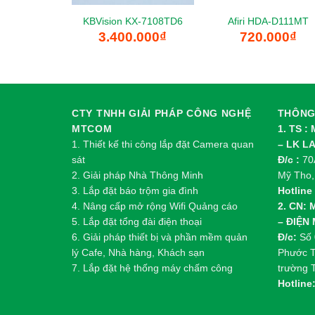
KBVision KX-7108TD6
Afiri HDA-D111MT
3.400.000
₫
720.000
₫
CTY TNHH GIẢI PHÁP CÔNG NGHỆ
THÔNG 
MTCOM
1. TS :
1.
Thi
ế
t k
ế
thi công l
ắ
p đ
ặ
t Camera quan
– LK L
sát
Đ/c :
70A
2.
Gi
ả
i pháp Nhà Thông Minh
Mỹ Tho,
3. Lắp đặt báo trộm gia đình
Hotline 
4. Nâng cấp mở rộng Wifi Quảng cáo
2. CN:
5. Lắp đặt tổng đài điện thoại
– ĐIỆN
6. Giải pháp thiết bị và phần mềm quản
Đ/c:
Số 
lý Cafe, Nhà hàng, Khách sạn
Phước T
7. Lắp đặt hệ thống máy chấm công
trường 
Hotline