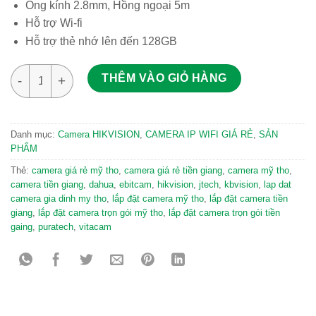
Ống kính 2.8mm, Hồng ngoại 5m
Hỗ trợ Wi-fi
Hỗ trợ thẻ nhớ lên đến 128GB
Camera IP Wifi toàn cảnh 3MP Hikvision DS-2CV2U32FD-IW số 
THÊM VÀO GIỎ HÀNG
Danh mục:
Camera HIKVISION
,
CAMERA IP WIFI GIÁ RẺ
,
SẢN
PHẨM
Thẻ:
camera giá rẻ mỹ tho
,
camera giá rẻ tiền giang
,
camera mỹ tho
,
camera tiền giang
,
dahua
,
ebitcam
,
hikvision
,
jtech
,
kbvision
,
lap dat
camera gia dinh my tho
,
lắp đặt camera mỹ tho
,
lắp đặt camera tiền
giang
,
lắp đặt camera trọn gói mỹ tho
,
lắp đặt camera trọn gói tiền
gaing
,
puratech
,
vitacam