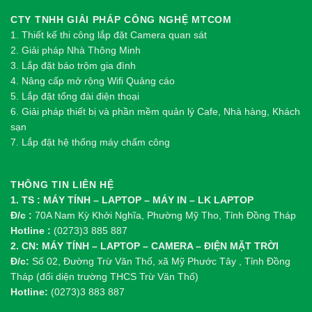
CTY TNHH GIẢI PHÁP CÔNG NGHỆ MTCOM
1.
Thi
ế
t k
ế
thi công l
ắ
p đ
ặ
t Camera quan sát
2.
Gi
ả
i pháp Nhà Thông Minh
3. Lắp đặt báo trộm gia đình
4. Nâng cấp mở rộng Wifi Quảng cáo
5. Lắp đặt tổng đài điện thoại
6. Giải pháp thiết bị và phần mềm quản lý Cafe, Nhà hàng, Khách
sạn
7. Lắp đặt hệ thống máy chấm công
THÔNG TIN LIÊN HỆ
1. TS : MÁY TÍNH – LAPTOP – MÁY IN – LK LAPTOP
Đ/c :
70A Nam Kỳ Khởi Nghĩa, Phường Mỹ Tho, Tỉnh Đồng Tháp
Hotline :
(0273)3 885 887
2. CN: MÁY TÍNH – LAPTOP – CAMERA – ĐIỆN MẶT TRỜI
Đ/c:
Số 02, Đường Trừ Văn Thố, xã Mỹ Phước Tây , Tỉnh Đồng
Tháp (đối diện trường THCS Trừ Văn Thố)
Hotline:
(0273)3 883 887