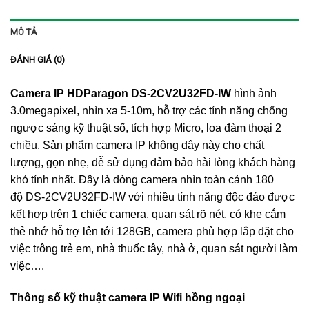
MÔ TẢ
ĐÁNH GIÁ (0)
Camera IP HDParagon DS-2CV2U32FD-IW
hình ảnh
3.0megapixel, nhìn xa 5-10m, hỗ trợ các tính năng chống
ngược sáng kỹ thuật số, tích hợp Micro, loa đàm thoại 2
chiều. Sản phẩm camera IP không dây này cho chất
lượng, gọn nhẹ, dễ sử dụng đảm bảo hài lòng khách hàng
khó tính nhất. Đây là dòng camera nhìn toàn cảnh 180
độ DS-2CV2U32FD-IW với nhiều tính năng độc đáo được
kết hợp trên 1 chiếc camera, quan sát rõ nét, có khe cắm
thẻ nhớ hỗ trợ lên tới 128GB, camera phù hợp lắp đặt cho
việc trông trẻ em, nhà thuốc tây, nhà ở, quan sát người làm
việc….
Thông số kỹ thuật camera IP Wifi hồng ngoại