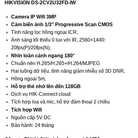
HIKVISION
DS-2CV2U32FD-IW
Camera IP Wifi 3MP
Cảm biến ảnh 1/3″ Progressive Scan CMOS
Tính năng lọc hồng ngoại ICR,
Ánh sáng tối thiểu 0 lux với IR, 2560×1440:
20fps(P)/20fps(N),
Nhìn toàn cảnh ngang 180°
Chuẩn nén H.265/H.265+/H.264/MJPEG
Hai luồng dữ liệu, tính năng giảm nhiễu số 3D DNR,
Hồng ngoại 5m,
Hỗ trợ thẻ nhớ lên đến 128GB
Dịch vụ HIK-Connect cloud
Tích hợp loa và mic, hỗ trợ đàm thoại 2 chiều
Tích hợp Wifi
Nguồn cấp 5V DC
Bảo hành: 24 tháng