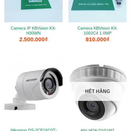
Camera IP KBVision KX-
Camera KBVision KX-
H30WN
1002C4 1.0MP
2.500.000
₫
810.000
₫
HẾT HÀNG
Hikvision DS-2CE16C0T-
Afiri HDA-D101MT