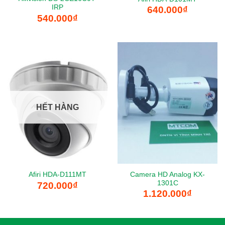
IRP
640.000
₫
540.000
₫
HẾT HÀNG
Camera HD Analog KX-
Afiri HDA-D111MT
1301C
720.000
₫
1.120.000
₫