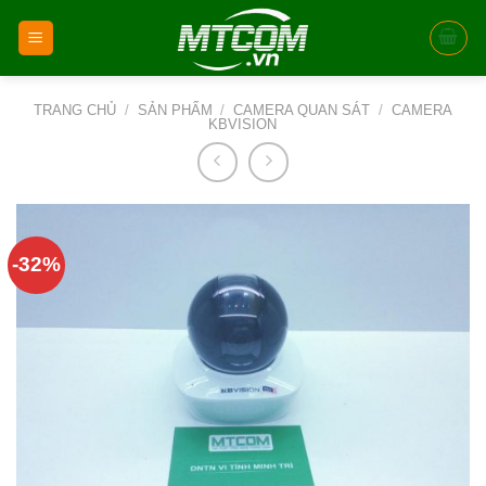
Skip
to
content
TRANG CHỦ
/
SẢN PHẨM
/
CAMERA QUAN SÁT
/
CAMERA
KBVISION
-32%