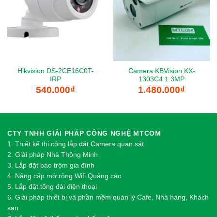
Hikvision DS-2CE16C0T-
Camera KBVision KX-
IRP
1303C4 1.3MP
540.000
₫
1.480.000
₫
CTY TNHH GIẢI PHÁP CÔNG NGHỆ MTCOM
1.
Thi
ế
t k
ế
thi công l
ắ
p đ
ặ
t Camera quan sát
2.
Gi
ả
i pháp Nhà Thông Minh
3. Lắp đặt báo trộm gia đình
4. Nâng cấp mở rộng Wifi Quảng cáo
5. Lắp đặt tổng đài điện thoại
6. Giải pháp thiết bị và phần mềm quản lý Cafe, Nhà hàng, Khách
sạn