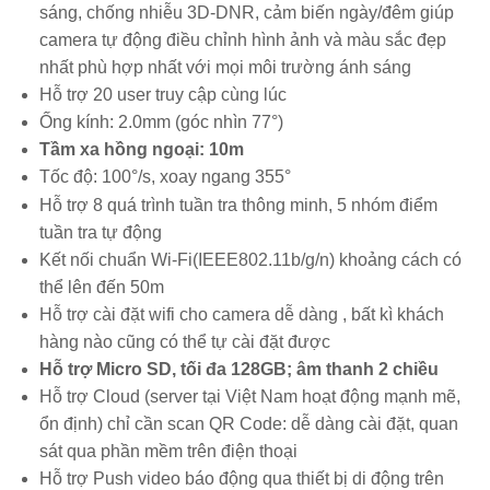
sáng, chống nhiễu 3D-DNR, cảm biến ngày/đêm giúp
camera tự động điều chỉnh hình ảnh và màu sắc đẹp
nhất phù hợp nhất với mọi môi trường ánh sáng
Hỗ trợ 20 user truy cập cùng lúc
Ống kính: 2.0mm (góc nhìn 77°)
Tầm xa hồng ngoại: 10m
Tốc độ: 100°/s, xoay ngang 355°
Hỗ trợ 8 quá trình tuần tra thông minh, 5 nhóm điểm
tuần tra tự động
Kết nối chuẩn Wi-Fi(IEEE802.11b/g/n) khoảng cách có
thể lên đến 50m
Hỗ trợ cài đặt wifi cho camera dễ dàng , bất kì khách
hàng nào cũng có thể tự cài đặt được
Hỗ trợ Micro SD, tối đa 128GB; âm thanh 2 chiều
Hỗ trợ Cloud (server tại Việt Nam hoạt động mạnh mẽ,
ổn định) chỉ cần scan QR Code: dễ dàng cài đặt, quan
sát qua phần mềm trên điện thoại
Hỗ trợ Push video báo động qua thiết bị di động trên