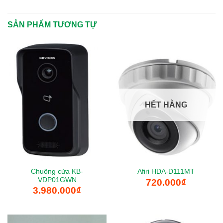
SẢN PHẨM TƯƠNG TỰ
HẾT HÀNG
Chuông cửa KB-
Afiri HDA-D111MT
VDP01GWN
720.000
₫
3.980.000
₫