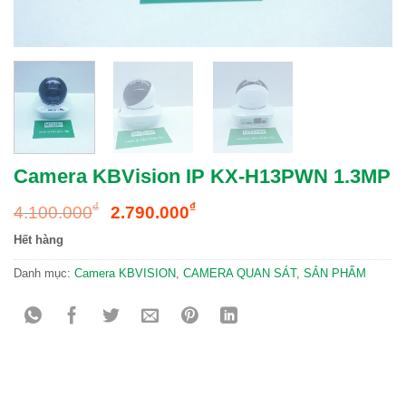
Camera KBVision IP KX-H13PWN 1.3MP
Giá
Giá
₫
₫
4.100.000
2.790.000
gốc
hiện
Hết hàng
là:
tại
4.100.000₫.
là:
Danh mục:
Camera KBVISION
,
CAMERA QUAN SÁT
,
SẢN PHẨM
2.790.000₫.