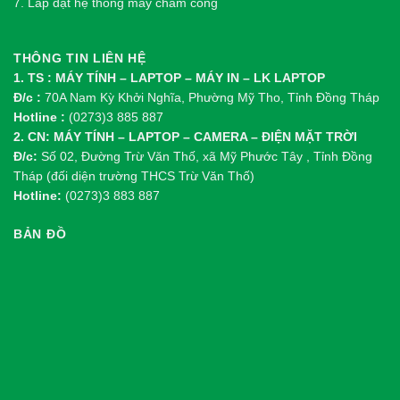
7. Lắp đặt hệ thống máy chấm công
THÔNG TIN LIÊN HỆ
1. TS : MÁY TÍNH – LAPTOP – MÁY IN – LK LAPTOP
Đ/c :
70A Nam Kỳ Khởi Nghĩa, Phường Mỹ Tho, Tỉnh Đồng Tháp
Hotline :
(0273)3 885 887
2. CN: MÁY TÍNH – LAPTOP – CAMERA – ĐIỆN MẶT TRỜI
Đ/c:
Số 02, Đường Trừ Văn Thố, xã Mỹ Phước Tây , Tỉnh Đồng
Tháp (đối diện trường THCS Trừ Văn Thố)
Hotline:
(0273)3 883 887
BẢN ĐỒ