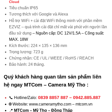
Cloud
Tiêu chuẩn IP65
Tương thích với Google và Alexa
Hỗ trợ WiFi + cài đặt WiFi thông minh với phần mềm
EZVIZ – quá trình cài đặt chỉ mất vài phút với người lần
đầu sử dụng
– Nguồn cấp: DC 12V/1.5A
– Công suất:
MAX. 18W
Kích thước: 224 × 135 × 136 mm
Trọng lượng: 723 g
Chứng nhận: CE / UL / WEEE / RoHS / REACH
Bảo hành: 24 tháng.
Quý khách hàng quan tâm sản phẩm liên
hệ ngay
MTCom – Camera Mỹ Tho
:
0839 8857 887 – 0942.885.887
📞 Hotline/Zalo:
🌐 Website: www.cameramytho.com – mtcom.vn
📍
MTCom – Mỹ Tho – Đồng Tháp