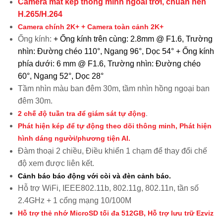
Camera mắt kép thông minh ngoài trời, chuấn nén
H.265/H.264
Camera chính 2K+ + Camera toàn cảnh 2K+
Ống kính:
+ Ống kính trên cùng: 2.8mm @ F1.6, Trường
nhìn: Đường chéo 110°, Ngang 96°, Dọc 54°
+ Ống kính
phía dưới: 6 mm @ F1.6, Trường nhìn: Đường chéo
60°, Ngang 52°, Dọc 28°
Tầm nhìn màu ban đêm 30m, tầm nhìn hồng ngoại ban
đêm 30m.
2 chế độ tuần tra để giám sát tự động
.
P
hát hiện kép để tự động theo dõi thông minh, Phát hiện
hình dáng người/phương tiện AI.
Đàm thoại 2 chiều, Điều khiển 1 chạm để thay đổi chế
độ xem được liên kết.
Cảnh báo báo động với còi và đèn cảnh báo.
Hỗ trợ WiFi, IEEE802.11b, 802.11g, 802.11n, tần số
2.4GHz + 1 cổng mạng 10/100M
Hỗ trợ thẻ nhớ MicroSD tối đa 512GB, Hỗ trợ lưu trữ Ezviz