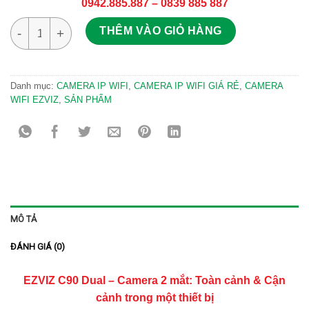
0942.885.887 – 0839 885 887
Camera mắt kép quay quét 2K+ EZVIZ H90 Dual số lượng
THÊM VÀO GIỎ HÀNG
Danh mục:
CAMERA IP WIFI
,
CAMERA IP WIFI GIÁ RẺ
,
CAMERA
WIFI EZVIZ
,
SẢN PHẨM
MÔ TẢ
ĐÁNH GIÁ (0)
EZVIZ C90 Dual – Camera 2 mắt: Toàn cảnh & Cận
cảnh trong một thiết bị