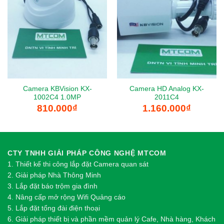
Camera KBVision KX-
Camera HD Analog KX-
1002C4 1.0MP
2011C4
810.000
₫
1.160.000
₫
CTY TNHH GIẢI PHÁP CÔNG NGHỆ MTCOM
1.
Thi
ế
t k
ế
thi công l
ắ
p đ
ặ
t Camera quan sát
2.
Gi
ả
i pháp Nhà Thông Minh
3. Lắp đặt báo trộm gia đình
4. Nâng cấp mở rộng Wifi Quảng cáo
5. Lắp đặt tổng đài điện thoại
6. Giải pháp thiết bị và phần mềm quản lý Cafe, Nhà hàng, Khách