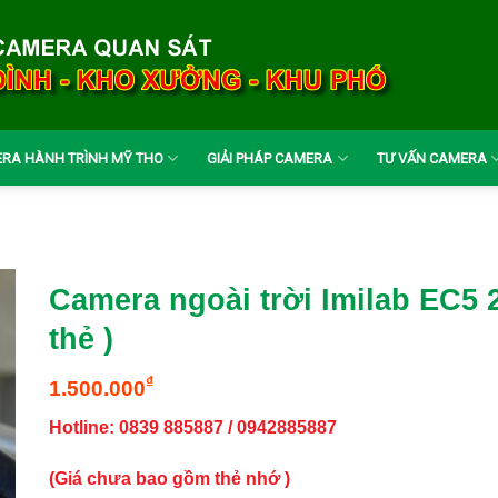
RA HÀNH TRÌNH MỸ THO
GIẢI PHÁP CAMERA
TƯ VẤN CAMERA
Camera ngoài trời Imilab EC5 
thẻ )
₫
1.500.000
Hotline: 0839 885887 / 0942885887
(Giá chưa bao gồm thẻ nhớ )