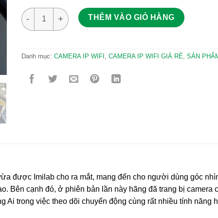
Camera ngoài trời Imilab EC5 2K – Xoay 360 độ ( Chưa thẻ 
THÊM VÀO GIỎ HÀNG
Danh mục:
CAMERA IP WIFI
,
CAMERA IP WIFI GIÁ RẺ
,
SẢN PHẨ
vừa được Imilab cho ra mắt, mang đến cho người dùng góc nhìn
ào. Bên cạnh đó, ở phiên bản lần này hãng đã trang bị camera c
g Ai trong việc theo dõi chuyển động cùng rất nhiều tính năng