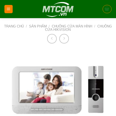
Skip
to
content
TRANG CHỦ
/
SẢN PHẨM
/
CHUÔNG CỬA MÀN HÌNH
/
CHUÔNG
CỬA HIKVISION