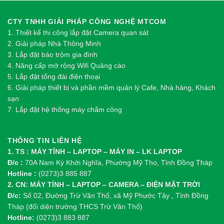
CTY TNHH GIẢI PHÁP CÔNG NGHỆ MTCOM
1.
Thi
ế
t k
ế
thi công l
ắ
p đ
ặ
t Camera quan sát
2.
Gi
ả
i pháp Nhà Thông Minh
3. Lắp đặt báo trộm gia đình
4. Nâng cấp mở rộng Wifi Quảng cáo
5. Lắp đặt tổng đài điện thoại
6. Giải pháp thiết bị và phần mềm quản lý Cafe, Nhà hàng, Khách
sạn
7. Lắp đặt hệ thống máy chấm công
THÔNG TIN LIÊN HỆ
1. TS : MÁY TÍNH – LAPTOP – MÁY IN – LK LAPTOP
Đ/c :
70A Nam Kỳ Khởi Nghĩa, Phường Mỹ Tho, Tỉnh Đồng Tháp
Hotline :
(0273)3 885 887
2. CN: MÁY TÍNH – LAPTOP – CAMERA – ĐIỆN MẶT TRỜI
Đ/c:
Số 02, Đường Trừ Văn Thố, xã Mỹ Phước Tây , Tỉnh Đồng
Tháp (đối diện trường THCS Trừ Văn Thố)
Hotline:
(0273)3 883 887