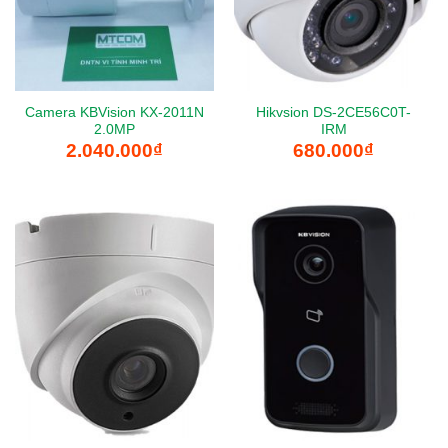
Camera KBVision KX-2011N
Hikvsion DS-2CE56C0T-
2.0MP
IRM
2.040.000
₫
680.000
₫