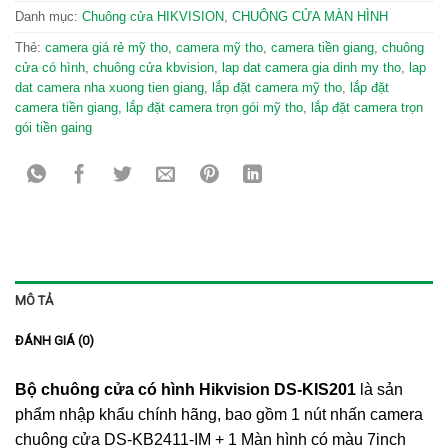
Danh mục:
Chuông cửa HIKVISION
,
CHUÔNG CỬA MÀN HÌNH
Thẻ:
camera giá rẻ mỹ tho
,
camera mỹ tho
,
camera tiền giang
,
chuông
cửa có hình
,
chuông cửa kbvision
,
lap dat camera gia dinh my tho
,
lap
dat camera nha xuong tien giang
,
lắp đặt camera mỹ tho
,
lắp đặt
camera tiền giang
,
lắp đặt camera trọn gói mỹ tho
,
lắp đặt camera trọn
gói tiền gaing
MÔ TẢ
ĐÁNH GIÁ (0)
Bộ chuông cửa có hình Hikvision DS-KIS201
là sản
phẩm nhập khẩu chính hãng, bao gồm 1 nút nhấn camera
chuông cửa DS-KB2411-IM + 1 Màn hình có màu 7inch