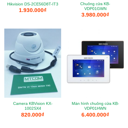
Chuông cửa KB-
Hikvision DS-2CE56D8T-IT3
VDP01GWN
1.930.000
₫
3.980.000
₫
Camera KBVision KX-
Màn hình chuông cửa KB-
1002SX4
VDP01HWN
820.000
₫
6.400.000
₫