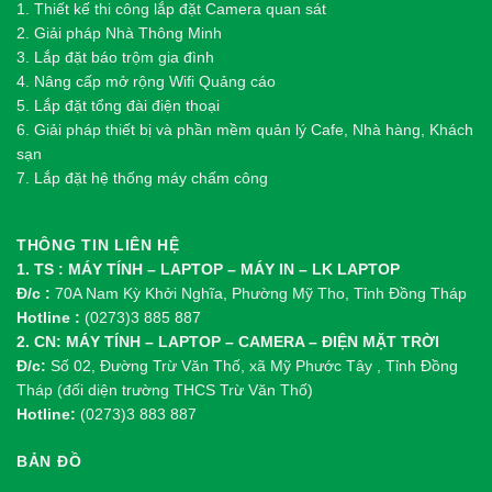
1.
Thi
ế
t k
ế
thi công l
ắ
p đ
ặ
t Camera quan sát
2.
Gi
ả
i pháp Nhà Thông Minh
3. Lắp đặt báo trộm gia đình
4. Nâng cấp mở rộng Wifi Quảng cáo
5. Lắp đặt tổng đài điện thoại
6. Giải pháp thiết bị và phần mềm quản lý Cafe, Nhà hàng, Khách
sạn
7. Lắp đặt hệ thống máy chấm công
THÔNG TIN LIÊN HỆ
1. TS : MÁY TÍNH – LAPTOP – MÁY IN – LK LAPTOP
Đ/c :
70A Nam Kỳ Khởi Nghĩa, Phường Mỹ Tho, Tỉnh Đồng Tháp
Hotline :
(0273)3 885 887
2. CN: MÁY TÍNH – LAPTOP – CAMERA – ĐIỆN MẶT TRỜI
Đ/c:
Số 02, Đường Trừ Văn Thố, xã Mỹ Phước Tây , Tỉnh Đồng
Tháp (đối diện trường THCS Trừ Văn Thố)
Hotline:
(0273)3 883 887
BẢN ĐỒ