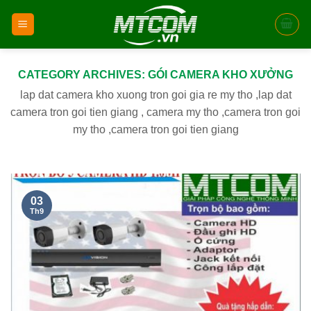
Skip
to
content
CATEGORY ARCHIVES:
GÓI CAMERA KHO XƯỞNG
lap dat camera kho xuong tron goi gia re my tho ,lap dat
camera tron goi tien giang , camera my tho ,camera tron goi
my tho ,camera tron goi tien giang
03
Th9