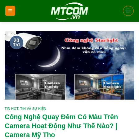
Skip
to
content
20
Th1
TIN HOT
,
TIN VÀ SỰ KIỆN
Công Nghệ Quay Đêm Có Màu Trên
Camera Hoạt Động Như Thế Nào? |
Camera Mỹ Tho