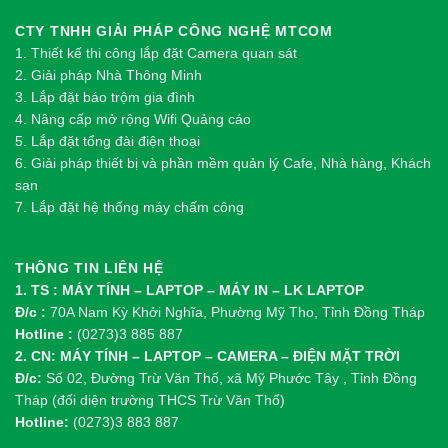
CTY TNHH GIẢI PHÁP CÔNG NGHỆ MTCOM
1.
Thi
ế
t k
ế
thi công l
ắ
p đ
ặ
t Camera quan sát
2.
Gi
ả
i pháp Nhà Thông Minh
3. Lắp đặt báo trộm gia đình
4. Nâng cấp mở rộng Wifi Quảng cáo
5. Lắp đặt tổng đài điện thoại
6. Giải pháp thiết bị và phần mềm quản lý Cafe, Nhà hàng, Khách
sạn
7. Lắp đặt hệ thống máy chấm công
THÔNG TIN LIÊN HỆ
1. TS : MÁY TÍNH – LAPTOP – MÁY IN – LK LAPTOP
Đ/c :
70A Nam Kỳ Khởi Nghĩa, Phường Mỹ Tho, Tỉnh Đồng Tháp
Hotline :
(0273)3 885 887
2. CN: MÁY TÍNH – LAPTOP – CAMERA – ĐIỆN MẶT TRỜI
Đ/c:
Số 02, Đường Trừ Văn Thố, xã Mỹ Phước Tây , Tỉnh Đồng
Tháp (đối diện trường THCS Trừ Văn Thố)
Hotline:
(0273)3 883 887