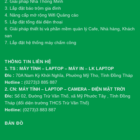
2.
Gi
ả
i pháp Nhà Thông Minh
3. Lắp đặt báo trộm gia đình
4. Nâng cấp mở rộng Wifi Quảng cáo
5. Lắp đặt tổng đài điện thoại
6. Giải pháp thiết bị và phần mềm quản lý Cafe, Nhà hàng, Khách
sạn
7. Lắp đặt hệ thống máy chấm công
THÔNG TIN LIÊN HỆ
1. TS : MÁY TÍNH – LAPTOP – MÁY IN – LK LAPTOP
Đ/c :
70A Nam Kỳ Khởi Nghĩa, Phường Mỹ Tho, Tỉnh Đồng Tháp
Hotline :
(0273)3 885 887
2. CN: MÁY TÍNH – LAPTOP – CAMERA – ĐIỆN MẶT TRỜI
Đ/c:
Số 02, Đường Trừ Văn Thố, xã Mỹ Phước Tây , Tỉnh Đồng
Tháp (đối diện trường THCS Trừ Văn Thố)
Hotline:
(0273)3 883 887
BẢN ĐỒ