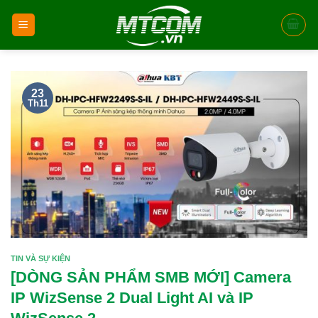
Skip
to
content
23
Th11
TIN VÀ SỰ KIỆN
[DÒNG SẢN PHẨM SMB MỚI] Camera
IP WizSense 2 Dual Light AI và IP