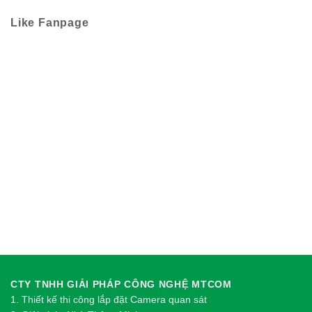
Like Fanpage
CTY TNHH GIẢI PHÁP CÔNG NGHỆ MTCOM
1.
Thi
ế
t k
ế
thi công l
ắ
p đ
ặ
t Camera quan sát