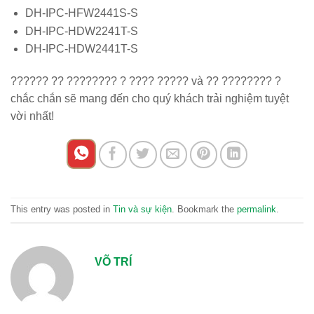
DH-IPC-HFW2441S-S
DH-IPC-HDW2241T-S
DH-IPC-HDW2441T-S
?????? ?? ???????? ? ???? ????? và ?? ???????? ?
chắc chắn sẽ mang đến cho quý khách trải nghiệm tuyệt
vời nhất!
This entry was posted in
Tin và sự kiện
. Bookmark the
permalink
.
VÕ TRÍ