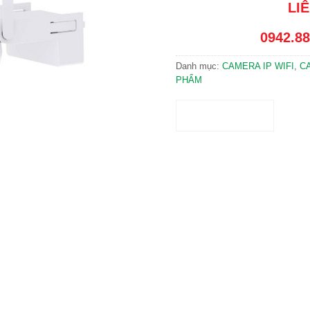
LI
0942.88
Danh mục:
CAMERA IP WIFI
,
CA
PHẨM
ĐỌC TIẾP