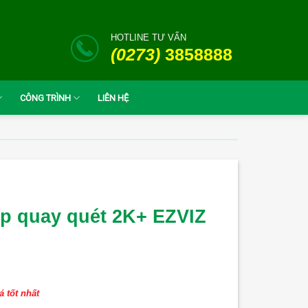
HOTLINE TƯ VẤN
(0273)
3858888
CÔNG TRÌNH
LIÊN HỆ
p quay quét 2K+ EZVIZ
á tốt nhất