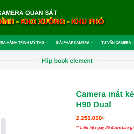
RA HÀNH TRÌNH MỸ THO
GIẢI PHÁP CAMERA
TƯ VẤN CAMERA
Flip book element
Camera mắt ké
H90 Dual
2.250.000
₫
** Liên hệ ngay để được báo gi