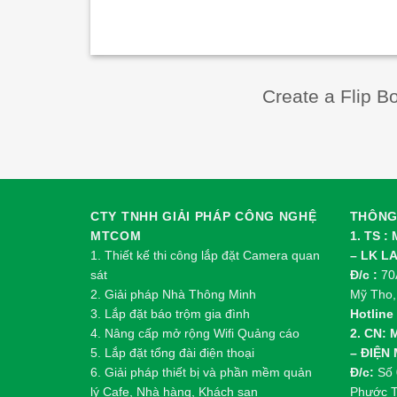
Create a Flip B
CTY TNHH GIẢI PHÁP CÔNG NGHỆ
THÔNG 
MTCOM
1. TS :
1.
Thi
ế
t k
ế
thi công l
ắ
p đ
ặ
t Camera quan
– LK L
sát
Đ/c :
70A
2.
Gi
ả
i pháp Nhà Thông Minh
Mỹ Tho,
3. Lắp đặt báo trộm gia đình
Hotline 
4. Nâng cấp mở rộng Wifi Quảng cáo
2. CN:
5. Lắp đặt tổng đài điện thoại
– ĐIỆN
6. Giải pháp thiết bị và phần mềm quản
Đ/c:
Số 
lý Cafe, Nhà hàng, Khách sạn
Phước T