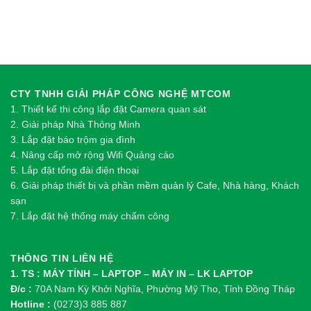
CTY TNHH GIẢI PHÁP CÔNG NGHỆ MTCOM
1.
Thi
ế
t k
ế
thi công l
ắ
p đ
ặ
t Camera quan sát
2.
Gi
ả
i pháp Nhà Thông Minh
3. Lắp đặt báo trộm gia đình
4. Nâng cấp mở rộng Wifi Quảng cáo
5. Lắp đặt tổng đài điện thoại
6. Giải pháp thiết bị và phần mềm quản lý Cafe, Nhà hàng, Khách
sạn
7. Lắp đặt hệ thống máy chấm công
THÔNG TIN LIÊN HỆ
1. TS : MÁY TÍNH – LAPTOP – MÁY IN – LK LAPTOP
Đ/c :
70A Nam Kỳ Khởi Nghĩa, Phường Mỹ Tho, Tỉnh Đồng Tháp
Hotline :
(0273)3 885 887