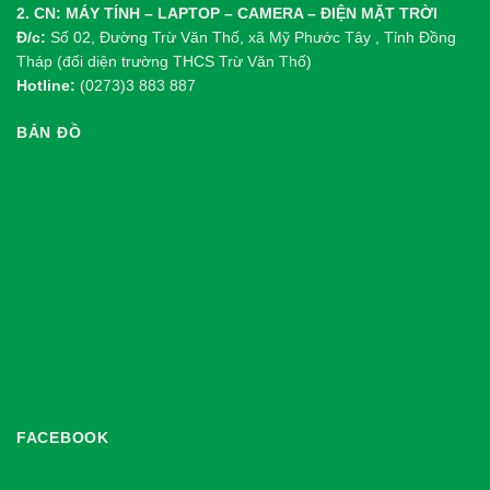
2. CN: MÁY TÍNH – LAPTOP – CAMERA – ĐIỆN MẶT TRỜI
Đ/c:
Số 02, Đường Trừ Văn Thố, xã Mỹ Phước Tây , Tỉnh Đồng
Tháp (đối diện trường THCS Trừ Văn Thố)
Hotline:
(0273)3 883 887
BẢN ĐỒ
FACEBOOK