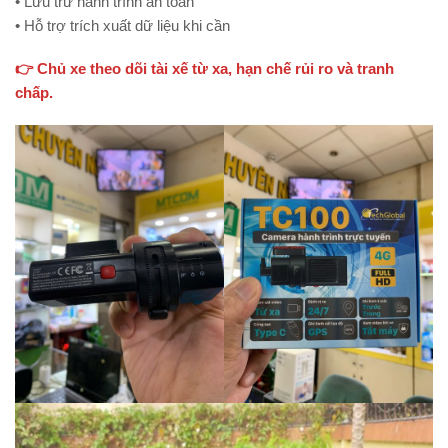
• Lưu trữ hành trình an toàn
• Hỗ trợ trích xuất dữ liệu khi cần
👉 Chủ xe theo dõi tài xế từ xa, hạn chế rủi ro và tranh
chấp.