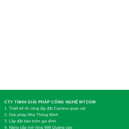
CTY TNHH GIẢI PHÁP CÔNG NGHỆ MTCOM
1.
Thi
ế
t k
ế
thi công l
ắ
p đ
ặ
t Camera quan sát
2.
Gi
ả
i pháp Nhà Thông Minh
3. Lắp đặt báo trộm gia đình
4. Nâng cấp mở rộng Wifi Quảng cáo