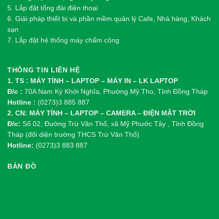
5. Lắp đặt tổng đài điện thoại
6. Giải pháp thiết bị và phần mềm quản lý Cafe, Nhà hàng, Khách
sạn
7. Lắp đặt hệ thống máy chấm công
THÔNG TIN LIÊN HỆ
1. TS : MÁY TÍNH – LAPTOP – MÁY IN – LK LAPTOP
Đ/c :
70A Nam Kỳ Khởi Nghĩa, Phường Mỹ Tho, Tỉnh Đồng Tháp
Hotline :
(0273)3 885 887
2. CN: MÁY TÍNH – LAPTOP – CAMERA – ĐIỆN MẶT TRỜI
Đ/c:
Số 02, Đường Trừ Văn Thố, xã Mỹ Phước Tây , Tỉnh Đồng
Tháp (đối diện trường THCS Trừ Văn Thố)
Hotline:
(0273)3 883 887
BẢN ĐỒ