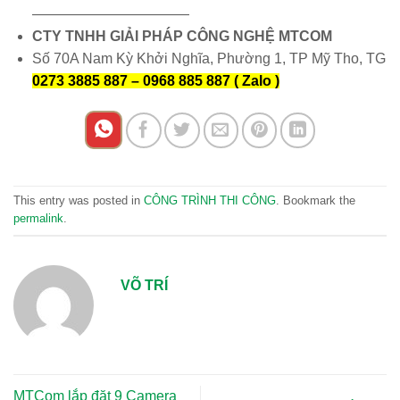
———————————
CTY TNHH GIẢI PHÁP CÔNG NGHỆ MTCOM
Số 70A Nam Kỳ Khởi Nghĩa, Phường 1, TP Mỹ Tho, TG
0273 3885 887 – 0968 885 887 ( Zalo )
This entry was posted in
CÔNG TRÌNH THI CÔNG
. Bookmark the
permalink
.
VÕ TRÍ
MTCom lắp đặt 9 Camera