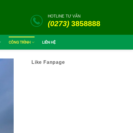
HOTLINE TƯ VẤN
(0273)
3858888
CÔNG TRÌNH
LIÊN HỆ
Like Fanpage