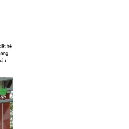
đặt hệ
mang
hậu