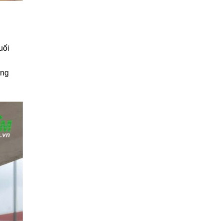
uối
âng