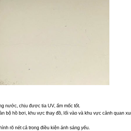
ng nước, chịu được tia UV, ẩm mốc tốt.
n bộ hồ bơi, khu vực thay đồ, lối vào và khu vực cảnh quan x
nh rõ nét cả trong điều kiện ánh sáng yếu.