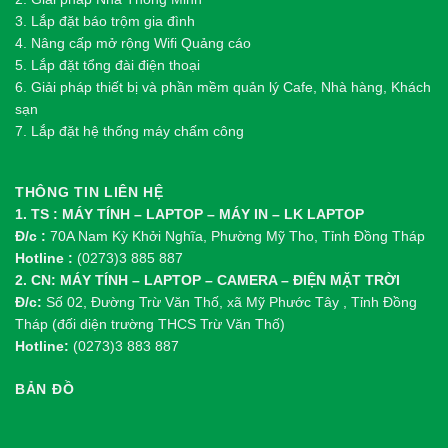
3. Lắp đặt báo trộm gia đình
4. Nâng cấp mở rộng Wifi Quảng cáo
5. Lắp đặt tổng đài điện thoại
6. Giải pháp thiết bị và phần mềm quản lý Cafe, Nhà hàng, Khách
sạn
7. Lắp đặt hệ thống máy chấm công
THÔNG TIN LIÊN HỆ
1. TS : MÁY TÍNH – LAPTOP – MÁY IN – LK LAPTOP
Đ/c :
70A Nam Kỳ Khởi Nghĩa, Phường Mỹ Tho, Tỉnh Đồng Tháp
Hotline :
(0273)3 885 887
2. CN: MÁY TÍNH – LAPTOP – CAMERA – ĐIỆN MẶT TRỜI
Đ/c:
Số 02, Đường Trừ Văn Thố, xã Mỹ Phước Tây , Tỉnh Đồng
Tháp (đối diện trường THCS Trừ Văn Thố)
Hotline:
(0273)3 883 887
BẢN ĐỒ