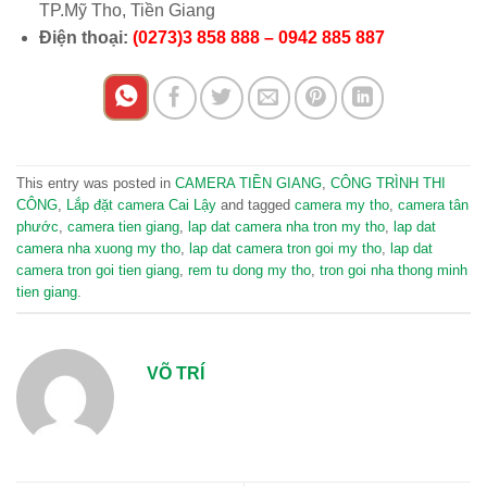
TP.Mỹ Tho, Tiền Giang
Điện thoại:
(0273)3 858 888 – 0942 885 887
This entry was posted in
CAMERA TIỀN GIANG
,
CÔNG TRÌNH THI
CÔNG
,
Lắp đặt camera Cai Lậy
and tagged
camera my tho
,
camera tân
phước
,
camera tien giang
,
lap dat camera nha tron my tho
,
lap dat
camera nha xuong my tho
,
lap dat camera tron goi my tho
,
lap dat
camera tron goi tien giang
,
rem tu dong my tho
,
tron goi nha thong minh
tien giang
.
VÕ TRÍ