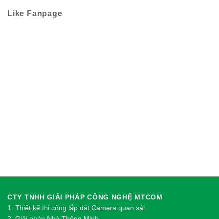
Like Fanpage
CTY TNHH GIẢI PHÁP CÔNG NGHỆ MTCOM
1.
Thi
ế
t k
ế
thi công l
ắ
p đ
ặ
t Camera quan sát
2.
Gi
ả
i pháp Nhà Thông Minh