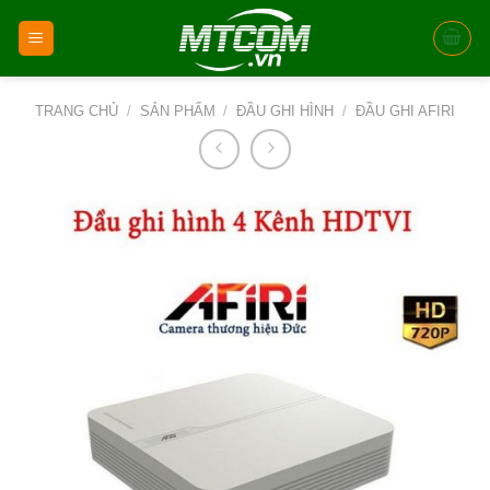
Skip
to
content
TRANG CHỦ
/
SẢN PHẨM
/
ĐẦU GHI HÌNH
/
ĐẦU GHI AFIRI
New