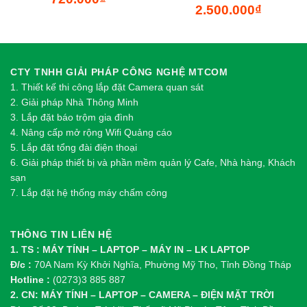
2.500.000
₫
CTY TNHH GIẢI PHÁP CÔNG NGHỆ MTCOM
1.
Thi
ế
t k
ế
thi công l
ắ
p đ
ặ
t Camera quan sát
2.
Gi
ả
i pháp Nhà Thông Minh
3. Lắp đặt báo trộm gia đình
4. Nâng cấp mở rộng Wifi Quảng cáo
5. Lắp đặt tổng đài điện thoại
6. Giải pháp thiết bị và phần mềm quản lý Cafe, Nhà hàng, Khách
sạn
7. Lắp đặt hệ thống máy chấm công
THÔNG TIN LIÊN HỆ
1. TS : MÁY TÍNH – LAPTOP – MÁY IN – LK LAPTOP
Đ/c :
70A Nam Kỳ Khởi Nghĩa, Phường Mỹ Tho, Tỉnh Đồng Tháp
Hotline :
(0273)3 885 887
2. CN: MÁY TÍNH – LAPTOP – CAMERA – ĐIỆN MẶT TRỜI