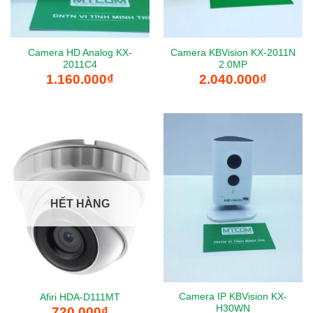
Camera HD Analog KX-
Camera KBVision KX-2011N
2011C4
2.0MP
1.160.000
₫
2.040.000
₫
HẾT HÀNG
Camera IP KBVision KX-
Afiri HDA-D111MT
H30WN
720.000
₫