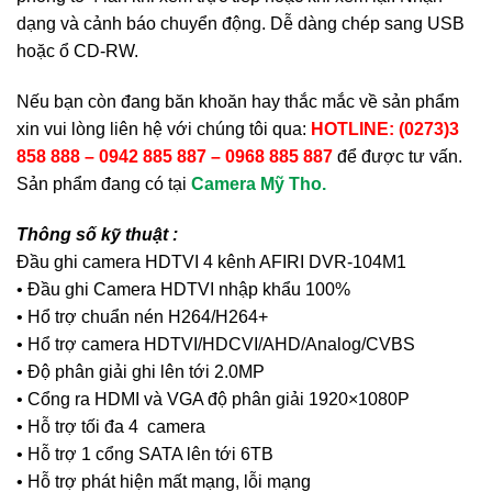
dạng và cảnh báo chuyển động. Dễ dàng chép sang USB
hoặc ổ CD-RW.
Nếu bạn còn đang băn khoăn hay thắc mắc về sản phẩm
xin vui lòng liên hệ với chúng tôi qua:
HOTLINE: (0273)3
858 888 – 0942 885 887 – 0968 885 887
để được tư vấn.
Sản phẩm đang có tại
Camera Mỹ Tho.
Thông số kỹ thuật :
Đầu ghi camera HDTVI 4 kênh AFIRI DVR-104M1
• Đầu ghi Camera HDTVI nhập khẩu 100%
• Hổ trợ chuẩn nén H264/H264+
• Hổ trợ camera HDTVI/HDCVI/AHD/Analog/CVBS
• Độ phân giải ghi lên tới 2.0MP
• Cổng ra HDMI và VGA độ phân giải 1920×1080P
• Hỗ trợ tối đa 4 camera
• Hỗ trợ 1 cổng SATA lên tới 6TB
• Hỗ trợ phát hiện mất mạng, lỗi mạng