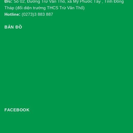
Đ/c:
Số 02, Đường Trừ Văn Thố, xã Mỹ Phước Tây , Tỉnh Đồng
Tháp (đối diện trường THCS Trừ Văn Thố)
Hotline:
(0273)3 883 887
BẢN ĐỒ
FACEBOOK