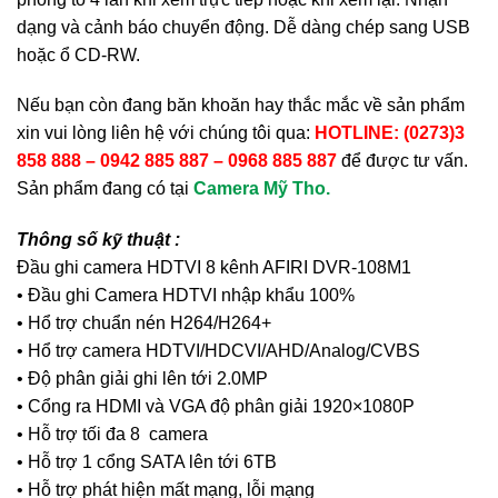
dạng và cảnh báo chuyển động. Dễ dàng chép sang USB
hoặc ổ CD-RW.
Nếu bạn còn đang băn khoăn hay thắc mắc về sản phẩm
xin vui lòng liên hệ với chúng tôi qua:
HOTLINE: (0273)3
858 888 – 0942 885 887 – 0968 885 887
để được tư vấn.
Sản phẩm đang có tại
Camera Mỹ Tho.
Thông số kỹ thuật :
Đầu ghi camera HDTVI 8 kênh AFIRI DVR-108M1
• Đầu ghi Camera HDTVI nhập khẩu 100%
• Hổ trợ chuẩn nén H264/H264+
• Hổ trợ camera HDTVI/HDCVI/AHD/Analog/CVBS
• Độ phân giải ghi lên tới 2.0MP
• Cổng ra HDMI và VGA độ phân giải 1920×1080P
• Hỗ trợ tối đa 8 camera
• Hỗ trợ 1 cổng SATA lên tới 6TB
• Hỗ trợ phát hiện mất mạng, lỗi mạng