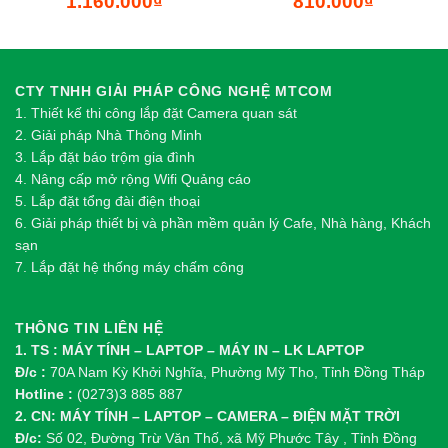
1.160.000
₫
810.000
₫
CTY TNHH GIẢI PHÁP CÔNG NGHỆ MTCOM
1.
Thi
ế
t k
ế
thi công l
ắ
p đ
ặ
t Camera quan sát
2.
Gi
ả
i pháp Nhà Thông Minh
3. Lắp đặt báo trộm gia đình
4. Nâng cấp mở rộng Wifi Quảng cáo
5. Lắp đặt tổng đài điện thoại
6. Giải pháp thiết bị và phần mềm quản lý Cafe, Nhà hàng, Khách
sạn
7. Lắp đặt hệ thống máy chấm công
THÔNG TIN LIÊN HỆ
1. TS : MÁY TÍNH – LAPTOP – MÁY IN – LK LAPTOP
Đ/c :
70A Nam Kỳ Khởi Nghĩa, Phường Mỹ Tho, Tỉnh Đồng Tháp
Hotline :
(0273)3 885 887
2. CN: MÁY TÍNH – LAPTOP – CAMERA – ĐIỆN MẶT TRỜI
Đ/c:
Số 02, Đường Trừ Văn Thố, xã Mỹ Phước Tây , Tỉnh Đồng