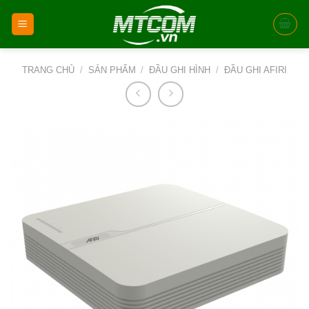
Skip
to
content
TRANG CHỦ
/
SẢN PHẨM
/
ĐẦU GHI HÌNH
/
ĐẦU GHI AFIRI