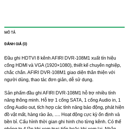
MÔ TẢ
ĐÁNH GIÁ (0)
Đầu ghi HDTVI 8 kênh AFIRI DVR-108M1 xuất tín hiệu
cổng HDMI và VGA (1920×1080), thiết kế chuyên nghiệp,
chắc chắn. AFIRI DVR-108M1 giao diện thân thiện với
người dùng, thao tác đơn giản, dễ sử dụng.
Sản phẩm đầu ghi AFIRI DVR-108M1 hỗ trợ nhiều tính
năng thông minh. Hỗ trợ 1 cổng SATA, 1 cổng Audio in, 1
cổng Audio out, tích hợp các tính năng báo động, phát hiện
đồ vật mất, hàng rào ảo, …. Hoạt động cực kỳ ổn định và
bền bỉ. Cấu hình thời gian ghi hinh cho từng kênh. Có thể
phóng to 4 lần khi xem trực tiếp hoặc khi xem lại. Nhận