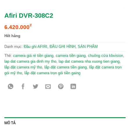
Afiri DVR-308C2
₫
6.420.000
Hết hàng
Danh mục:
Đầu ghi AFIRI
,
ĐẦU GHI HÌNH
,
SẢN PHẨM
Thẻ:
camera giá rẻ tiền giang
,
camera tiền giang
,
chuông cửa kbvision
,
lap dat camera gia dinh my tho
,
lap dat camera nha xuong tien giang
,
lắp đặt camera mỹ tho
,
lắp đặt camera tiền giang
,
lắp đặt camera trọn
gói mỹ tho
,
lắp đặt camera trọn gói tiền gaing
MÔ TẢ