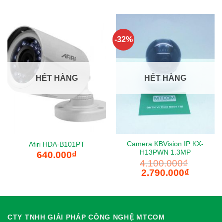
-32%
HẾT HÀNG
HẾT HÀNG
Camera KBVision IP KX-
Afiri HDA-B101PT
H13PWN 1.3MP
640.000
₫
4.100.000
₫
Giá
Giá
2.790.000
₫
gốc
hiện
là:
tại
4.100.000₫.
là:
2.790.000
CTY TNHH GIẢI PHÁP CÔNG NGHỆ MTCOM