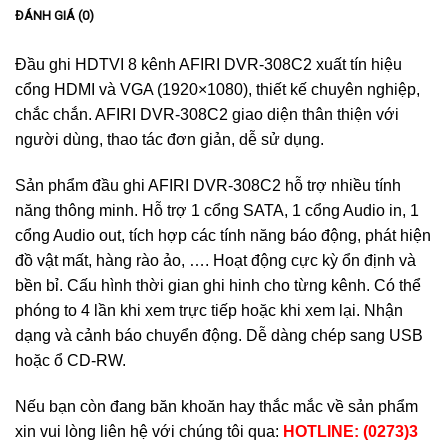
ĐÁNH GIÁ (0)
Đầu ghi HDTVI 8 kênh AFIRI DVR-308C2 xuất tín hiệu
cổng HDMI và VGA (1920×1080), thiết kế chuyên nghiệp,
chắc chắn. AFIRI DVR-308C2 giao diện thân thiện với
người dùng, thao tác đơn giản, dễ sử dụng.
Sản phẩm đầu ghi AFIRI DVR-308C2 hỗ trợ nhiều tính
năng thông minh. Hỗ trợ 1 cổng SATA, 1 cổng Audio in, 1
cổng Audio out, tích hợp các tính năng báo động, phát hiện
đồ vật mất, hàng rào ảo, …. Hoạt động cực kỳ ổn định và
bền bỉ. Cấu hình thời gian ghi hinh cho từng kênh. Có thể
phóng to 4 lần khi xem trực tiếp hoặc khi xem lại. Nhận
dạng và cảnh báo chuyển động. Dễ dàng chép sang USB
hoặc ổ CD-RW.
Nếu bạn còn đang băn khoăn hay thắc mắc về sản phẩm
xin vui lòng liên hệ với chúng tôi qua:
HOTLINE: (0273)3