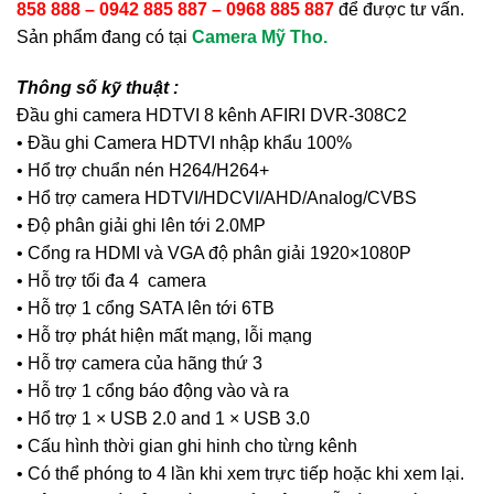
858 888 – 0942 885 887 – 0968 885 887
để được tư vấn.
Sản phẩm đang có tại
Camera Mỹ Tho.
Thông số kỹ thuật :
Đầu ghi camera HDTVI 8 kênh AFIRI DVR-308C2
• Đầu ghi Camera HDTVI nhập khẩu 100%
• Hổ trợ chuẩn nén H264/H264+
• Hổ trợ camera HDTVI/HDCVI/AHD/Analog/CVBS
• Độ phân giải ghi lên tới 2.0MP
• Cổng ra HDMI và VGA độ phân giải 1920×1080P
• Hỗ trợ tối đa 4 camera
• Hỗ trợ 1 cổng SATA lên tới 6TB
• Hỗ trợ phát hiện mất mạng, lỗi mạng
• Hỗ trợ camera của hãng thứ 3
• Hỗ trợ 1 cổng báo động vào và ra
• Hổ trợ 1 × USB 2.0 and 1 × USB 3.0
• Cấu hình thời gian ghi hinh cho từng kênh
• Có thể phóng to 4 lần khi xem trực tiếp hoặc khi xem lại.