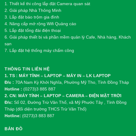
1.
Thi
ế
t k
ế
thi công l
ắ
p đ
ặ
t Camera quan sát
2.
Gi
ả
i pháp Nhà Thông Minh
3. Lắp đặt báo trộm gia đình
4. Nâng cấp mở rộng Wifi Quảng cáo
5. Lắp đặt tổng đài điện thoại
6. Giải pháp thiết bị và phần mềm quản lý Cafe, Nhà hàng, Khách
sạn
7. Lắp đặt hệ thống máy chấm công
THÔNG TIN LIÊN HỆ
1. TS : MÁY TÍNH – LAPTOP – MÁY IN – LK LAPTOP
Đ/c :
70A Nam Kỳ Khởi Nghĩa, Phường Mỹ Tho, Tỉnh Đồng Tháp
Hotline :
(0273)3 885 887
2. CN: MÁY TÍNH – LAPTOP – CAMERA – ĐIỆN MẶT TRỜI
Đ/c:
Số 02, Đường Trừ Văn Thố, xã Mỹ Phước Tây , Tỉnh Đồng
Tháp (đối diện trường THCS Trừ Văn Thố)
Hotline:
(0273)3 883 887
BẢN ĐỒ