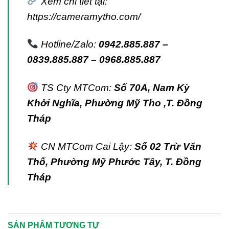
Xem chi tiết tại:
https://cameramytho.com/
Hotline/Zalo:
0942.885.887 –
0839.885.887 – 0968.885.887
TS Cty MTCom:
Số 70A, Nam Kỳ
Khởi Nghĩa, Phường Mỹ Tho ,T. Đồng
Tháp
CN MTCom Cai Lậy:
Số 02 Trừ Văn
Thố, Phường Mỹ Phước Tây, T. Đồng
Tháp
SẢN PHẨM TƯƠNG TỰ