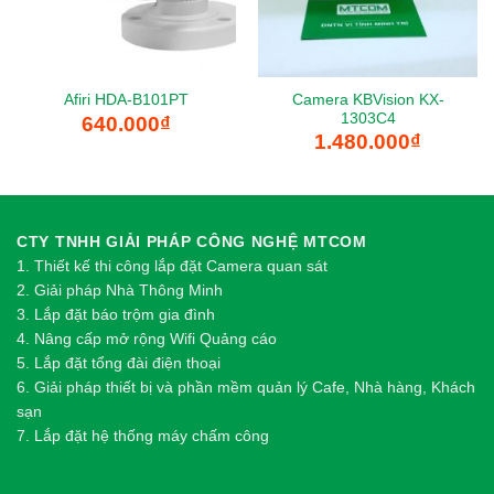
Camera KBVision KX-
Afiri HDA-B101PT
1303C4
640.000
₫
1.480.000
₫
CTY TNHH GIẢI PHÁP CÔNG NGHỆ MTCOM
1.
Thi
ế
t k
ế
thi công l
ắ
p đ
ặ
t Camera quan sát
2.
Gi
ả
i pháp Nhà Thông Minh
3. Lắp đặt báo trộm gia đình
4. Nâng cấp mở rộng Wifi Quảng cáo
5. Lắp đặt tổng đài điện thoại
6. Giải pháp thiết bị và phần mềm quản lý Cafe, Nhà hàng, Khách
sạn
7. Lắp đặt hệ thống máy chấm công