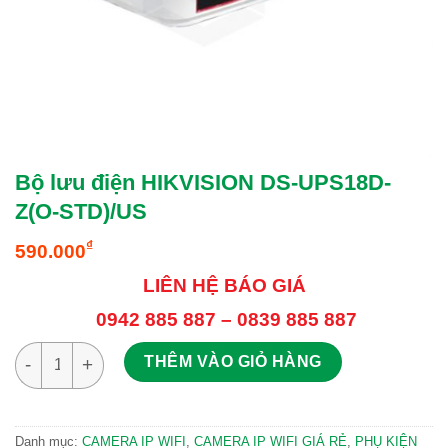
Bộ lưu điện HIKVISION DS-UPS18D-
Z(O-STD)/US
₫
590.000
LIÊN HỆ BÁO GIÁ
0942 885 887 – 0839 885 887
Bộ lưu điện HIKVISION DS-UPS18D-Z(O-STD)/US số lượng
THÊM VÀO GIỎ HÀNG
Danh mục:
CAMERA IP WIFI
,
CAMERA IP WIFI GIÁ RẺ
,
PHỤ KIỆN