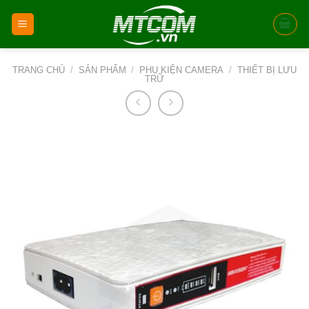
Skip
to
content
TRANG CHỦ
/
SẢN PHẨM
/
PHỤ KIỆN CAMERA
/
THIẾT BỊ LƯU
TRỮ