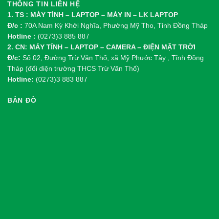
THÔNG TIN LIÊN HỆ
1. TS : MÁY TÍNH – LAPTOP – MÁY IN – LK LAPTOP
Đ/c :
70A Nam Kỳ Khởi Nghĩa, Phường Mỹ Tho, Tỉnh Đồng Tháp
Hotline :
(0273)3 885 887
2. CN: MÁY TÍNH – LAPTOP – CAMERA – ĐIỆN MẶT TRỜI
Đ/c:
Số 02, Đường Trừ Văn Thố, xã Mỹ Phước Tây , Tỉnh Đồng
Tháp (đối diện trường THCS Trừ Văn Thố)
Hotline:
(0273)3 883 887
BẢN ĐỒ