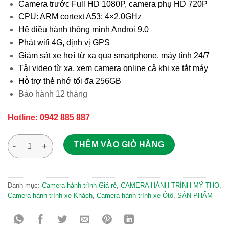
Camera trước Full HD 1080P, camera phụ HD 720P
CPU: ARM cortext A53: 4×2.0GHz
Hệ điều hành thông minh Androi 9.0
Phát wifi 4G, định vị GPS
Giám sát xe hơi từ xa qua smartphone, máy tính 24/7
Tải video từ xa, xem camera online cả khi xe tắt máy
Hỗ trợ thẻ nhớ tối đa 256GB
Bảo hành 12 tháng
Hotline: 0942 885 887
Camera hành trình cao cấp Navicom J247 Pro số lượng
THÊM VÀO GIỎ HÀNG
Danh mục:
Camera hành trình Giá rẻ
,
CAMERA HÀNH TRÌNH MỸ THO
,
Camera hành trình xe Khách
,
Camera hành trình xe Ôtô
,
SẢN PHẨM