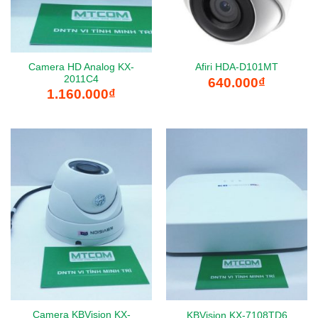
Camera HD Analog KX-
Afiri HDA-D101MT
2011C4
640.000
₫
1.160.000
₫
Camera KBVision KX-
KBVision KX-7108TD6