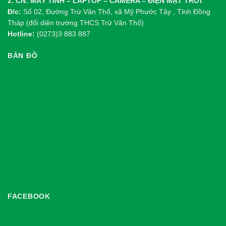
2. CN: MÁY TÍNH – LAPTOP – CAMERA – ĐIỆN MẶT TRỜI
Đ/c:
Số 02, Đường Trừ Văn Thố, xã Mỹ Phước Tây , Tỉnh Đồng
Tháp (đối diện trường THCS Trừ Văn Thố)
Hotline:
(0273)3 883 887
BẢN ĐỒ
FACEBOOK