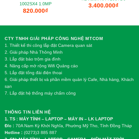
1002SX4 1.0MP
3.400.000
₫
820.000
₫
CTY TNHH GIẢI PHÁP CÔNG NGHỆ MTCOM
1.
Thi
ế
t k
ế
thi công l
ắ
p đ
ặ
t Camera quan sát
2.
Gi
ả
i pháp Nhà Thông Minh
3. Lắp đặt báo trộm gia đình
4. Nâng cấp mở rộng Wifi Quảng cáo
5. Lắp đặt tổng đài điện thoại
6. Giải pháp thiết bị và phần mềm quản lý Cafe, Nhà hàng, Khách
sạn
7. Lắp đặt hệ thống máy chấm công
THÔNG TIN LIÊN HỆ
1. TS : MÁY TÍNH – LAPTOP – MÁY IN – LK LAPTOP
Đ/c :
70A Nam Kỳ Khởi Nghĩa, Phường Mỹ Tho, Tỉnh Đồng Tháp
Hotline :
(0273)3 885 887