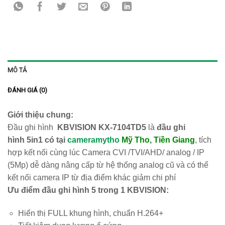
MÔ TẢ
ĐÁNH GIÁ (0)
Giới thiệu chung:
Đầu ghi hình
KBVISION KX-7104TD5
là
đầu ghi
hình
5in1 có tại
cameramytho
Mỹ Tho, Tiền Giang
, tích
hợp kết nối cùng lúc Camera CVI /TVI/AHD/ analog / IP
(5Mp) dễ dàng nâng cấp từ hệ thống analog cũ và có thể
kết nối camera IP từ địa điểm khác giảm chi phí
Ưu điểm đầu ghi hình 5 trong 1 KBVISION:
Hiển thị FULL khung hình, chuẩn H.264+