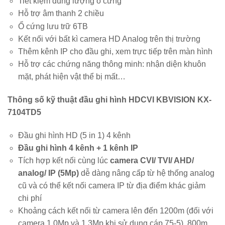
Tiết kiệm dung lượng ổ cứng
Hỗ trợ âm thanh 2 chiều
Ổ cứng lưu trữ 6TB
Kết nối với bất kì camera HD Analog trên thị trường
Thêm kênh IP cho đầu ghi, xem trực tiếp trên màn hình
Hỗ trợ các chứng năng thông minh: nhận diện khuôn
mặt, phát hiện vật thể bị mất…
Thông số kỹ thuật đầu ghi hình HDCVI KBVISION KX-
7104TD5
Đầu ghi hình HD (5 in 1) 4 kênh
Đầu ghi hình 4 kênh + 1 kênh IP
Tích hợp kết nối cùng lúc
camera CVI/ TVI/ AHD/
analog/ IP (5Mp)
dễ dàng nâng cấp từ hệ thống analog
cũ và có thể kết nối camera IP từ địa điểm khác giảm
chi phí
Khoảng cách kết nối từ camera lên đến 1200m (đối với
camera 1.0Mp và 1.3Mp khi sử dụng cáp 75-5), 800m