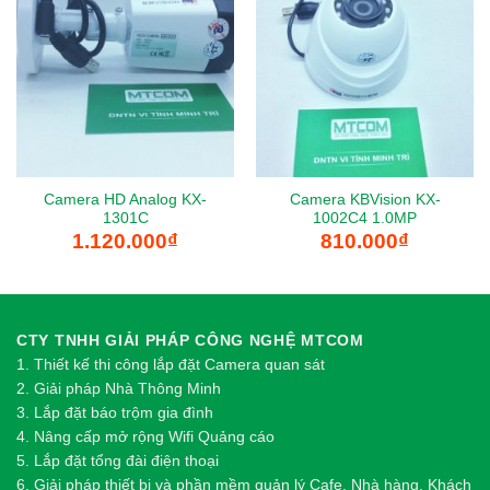
Camera HD Analog KX-
Camera KBVision KX-
1301C
1002C4 1.0MP
1.120.000
₫
810.000
₫
CTY TNHH GIẢI PHÁP CÔNG NGHỆ MTCOM
1.
Thi
ế
t k
ế
thi công l
ắ
p đ
ặ
t Camera quan sát
2.
Gi
ả
i pháp Nhà Thông Minh
3. Lắp đặt báo trộm gia đình
4. Nâng cấp mở rộng Wifi Quảng cáo
5. Lắp đặt tổng đài điện thoại
6. Giải pháp thiết bị và phần mềm quản lý Cafe, Nhà hàng, Khách