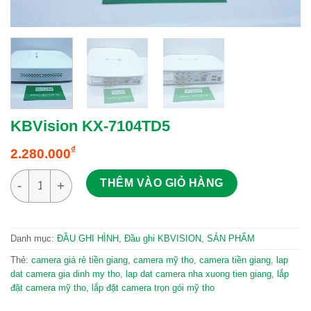
KBVision KX-7104TD5
₫
2.280.000
KBVision KX-7104TD5 số lượng
THÊM VÀO GIỎ HÀNG
Danh mục:
ĐẦU GHI HÌNH
,
Đầu ghi KBVISION
,
SẢN PHẨM
Thẻ:
camera giá rẻ tiền giang
,
camera mỹ tho
,
camera tiền giang
,
lap
dat camera gia dinh my tho
,
lap dat camera nha xuong tien giang
,
lắp
đặt camera mỹ tho
,
lắp đặt camera trọn gói mỹ tho