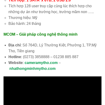
Tích hợp: 1 SATA x 6TB, 2 USB 2.0
Tích hợp 128 user truy cập cùng lúc thích hợp cho
những dự án như trường học, trường mầm non …..
Thương hiệu: Mỹ
Bảo hành: 24 tháng
MCOM – Giải pháp công nghệ thông minh
Địa chỉ
: Số 764D, Lý Thường Kiệt, Phường 1, TP.Mỹ
Tho, Tiền giang
Hotline
: (0273) 3858888 – 01238 885 887
Website
:
cameramytho.com
–
nhathongminhmytho.com