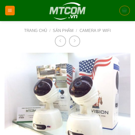
Skip
to
content
TRANG CHỦ
/
SẢN PHẨM
/
CAMERA IP WIFI