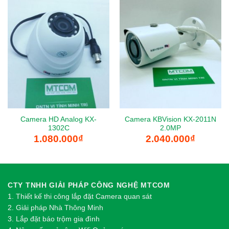
Camera HD Analog KX-
Camera KBVision KX-2011N
1302C
2.0MP
1.080.000
₫
2.040.000
₫
CTY TNHH GIẢI PHÁP CÔNG NGHỆ MTCOM
1.
Thi
ế
t k
ế
thi công l
ắ
p đ
ặ
t Camera quan sát
2.
Gi
ả
i pháp Nhà Thông Minh
3. Lắp đặt báo trộm gia đình