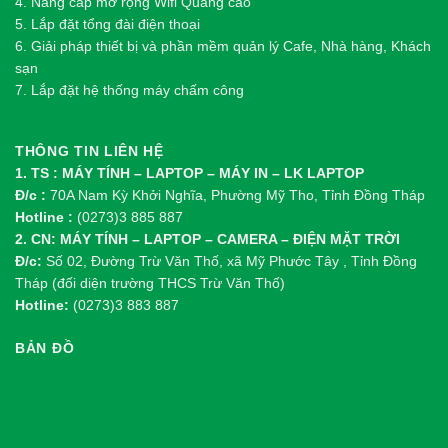
4. Nâng cấp mở rộng Wifi Quảng cáo
5. Lắp đặt tổng đài điện thoại
6. Giải pháp thiết bị và phần mềm quản lý Cafe, Nhà hàng, Khách
sạn
7. Lắp đặt hệ thống máy chấm công
THÔNG TIN LIÊN HỆ
1. TS : MÁY TÍNH – LAPTOP – MÁY IN – LK LAPTOP
Đ/c :
70A Nam Kỳ Khởi Nghĩa, Phường Mỹ Tho, Tỉnh Đồng Tháp
Hotline :
(0273)3 885 887
2. CN: MÁY TÍNH – LAPTOP – CAMERA – ĐIỆN MẶT TRỜI
Đ/c:
Số 02, Đường Trừ Văn Thố, xã Mỹ Phước Tây , Tỉnh Đồng
Tháp (đối diện trường THCS Trừ Văn Thố)
Hotline:
(0273)3 883 887
BẢN ĐỒ