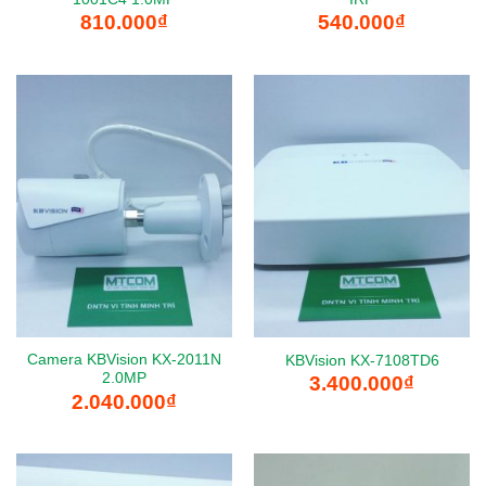
810.000
₫
540.000
₫
Camera KBVision KX-2011N
KBVision KX-7108TD6
2.0MP
3.400.000
₫
2.040.000
₫