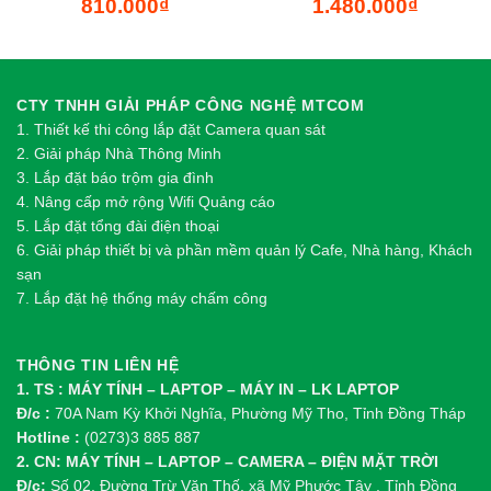
810.000
₫
1.480.000
₫
CTY TNHH GIẢI PHÁP CÔNG NGHỆ MTCOM
1.
Thi
ế
t k
ế
thi công l
ắ
p đ
ặ
t Camera quan sát
2.
Gi
ả
i pháp Nhà Thông Minh
3. Lắp đặt báo trộm gia đình
4. Nâng cấp mở rộng Wifi Quảng cáo
5. Lắp đặt tổng đài điện thoại
6. Giải pháp thiết bị và phần mềm quản lý Cafe, Nhà hàng, Khách
sạn
7. Lắp đặt hệ thống máy chấm công
THÔNG TIN LIÊN HỆ
1. TS : MÁY TÍNH – LAPTOP – MÁY IN – LK LAPTOP
Đ/c :
70A Nam Kỳ Khởi Nghĩa, Phường Mỹ Tho, Tỉnh Đồng Tháp
Hotline :
(0273)3 885 887
2. CN: MÁY TÍNH – LAPTOP – CAMERA – ĐIỆN MẶT TRỜI
Đ/c:
Số 02, Đường Trừ Văn Thố, xã Mỹ Phước Tây , Tỉnh Đồng