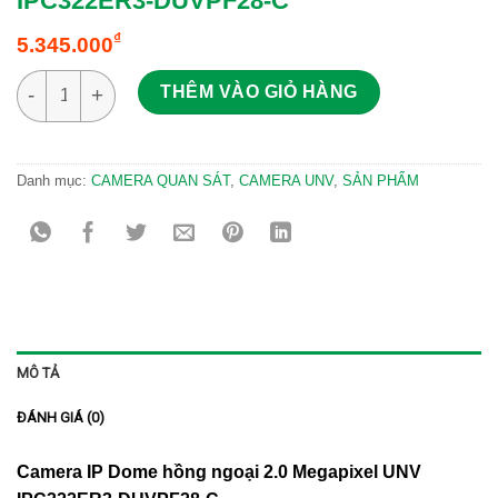
IPC322ER3-DUVPF28-C
₫
5.345.000
Camera IP Dome 2.0 Megapixel UNV IPC322ER3-DUVPF28-C số 
THÊM VÀO GIỎ HÀNG
Danh mục:
CAMERA QUAN SÁT
,
CAMERA UNV
,
SẢN PHẨM
MÔ TẢ
ĐÁNH GIÁ (0)
Camera IP Dome hồng ngoại 2.0 Megapixel UNV