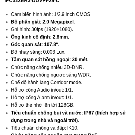
IPC322ER3-DUVPF28-C
Cảm biến hình ảnh: 1/2.9 inch CMOS.
Độ phân giải: 2.0 Megapixel.
Ghi hình: 30fps (1920×1080).
Ống kính cố định: 2.8mm.
Góc quan sát: 107.8º.
Độ nhạy sáng: 0.003 Lux.
Tầm quan sát hồng ngoại: 30 mét.
Chức năng chống nhiễu 3D-DNR.
Chức năng chống ngược sáng WDR.
Chế độ hành lang Corridor mode.
Hỗ trợ cổng Audio in/out: 1/1.
Hỗ trợ cổng Alarm in/out: 1/1.
Hỗ trợ thẻ nhớ lên tới 128GB.
Tiêu chuẩn chống bụi và nước: IP67 (thích hợp sử
dụng trong nhà và ngoài trời).
Tiêu chuẩn chống va đập: IK10.