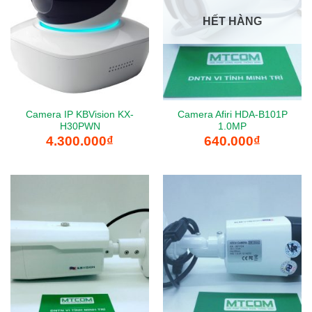
HẾT HÀNG
Camera IP KBVision KX-
Camera Afiri HDA-B101P
H30PWN
1.0MP
4.300.000
₫
640.000
₫