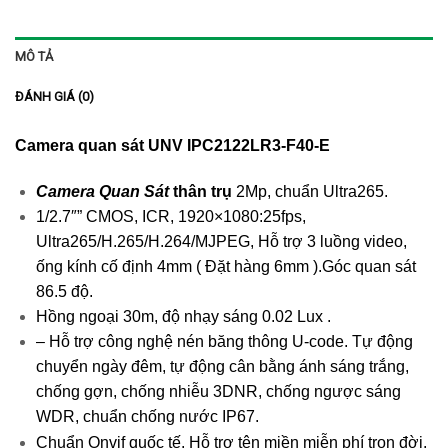
MÔ TẢ
ĐÁNH GIÁ (0)
Camera quan sát UNV IPC2122LR3-F40-E
Camera Quan Sát
thân trụ
2Mp, chuẩn Ultra265.
1/2.7″” CMOS, ICR, 1920×1080:25fps,
Ultra265/H.265/H.264/MJPEG, Hỗ trợ 3 luồng video,
ống kính cố định 4mm ( Đặt hàng 6mm ).Góc quan sát
86.5 độ.
Hồng ngoại 30m, độ nhạy sáng 0.02 Lux .
– Hỗ trợ công nghệ nén băng thông U-code. Tự động
chuyển ngày đêm, tự động cân bằng ánh sáng trắng,
chống gợn, chống nhiễu 3DNR, chống ngược sáng
WDR, chuẩn chống nước IP67.
Chuẩn Onvif quốc tế. Hỗ trợ tên miền miễn phí trọn đời.