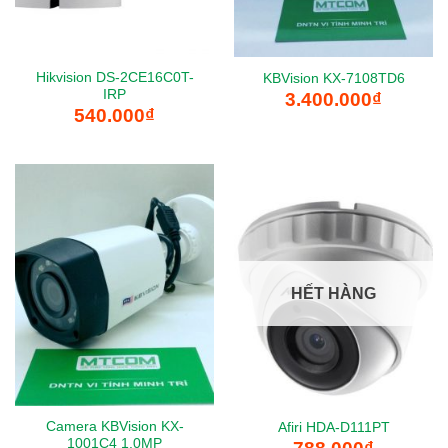
Hikvision DS-2CE16C0T-
KBVision KX-7108TD6
IRP
3.400.000
₫
540.000
₫
HẾT HÀNG
Camera KBVision KX-
Afiri HDA-D111PT
1001C4 1.0MP