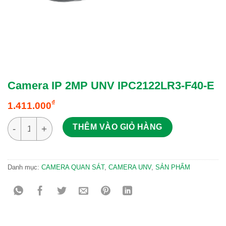
Camera IP 2MP UNV IPC2122LR3-F40-E
₫
1.411.000
Camera IP 2MP UNV IPC2122LR3-F40-E số lượng
THÊM VÀO GIỎ HÀNG
Danh mục:
CAMERA QUAN SÁT
,
CAMERA UNV
,
SẢN PHẨM