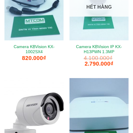
HẾT HÀNG
Camera KBVision KX-
Camera KBVision IP KX-
1002SX4
H13PWN 1.3MP
820.000
₫
4.100.000
₫
Giá
Giá
2.790.000
₫
gốc
hiện
là:
tại
4.100.000₫.
là:
2.790.000