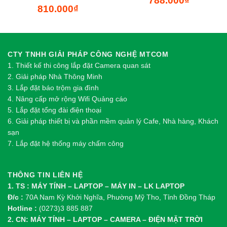
788.000
₫
810.000
₫
CTY TNHH GIẢI PHÁP CÔNG NGHỆ MTCOM
1.
Thi
ế
t k
ế
thi công l
ắ
p đ
ặ
t Camera quan sát
2.
Gi
ả
i pháp Nhà Thông Minh
3. Lắp đặt báo trộm gia đình
4. Nâng cấp mở rộng Wifi Quảng cáo
5. Lắp đặt tổng đài điện thoại
6. Giải pháp thiết bị và phần mềm quản lý Cafe, Nhà hàng, Khách
sạn
7. Lắp đặt hệ thống máy chấm công
THÔNG TIN LIÊN HỆ
1. TS : MÁY TÍNH – LAPTOP – MÁY IN – LK LAPTOP
Đ/c :
70A Nam Kỳ Khởi Nghĩa, Phường Mỹ Tho, Tỉnh Đồng Tháp
Hotline :
(0273)3 885 887
2. CN: MÁY TÍNH – LAPTOP – CAMERA – ĐIỆN MẶT TRỜI