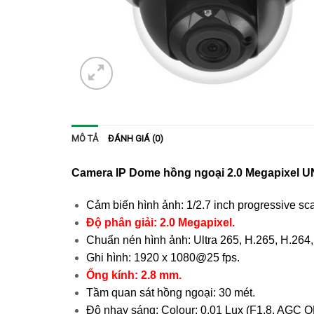
MÔ TẢ
ĐÁNH GIÁ (0)
Camera IP Dome hồng ngoại 2.0 Megapixel
U
Cảm biến hình ảnh: 1/2.7 inch progressive s
Độ phân giải: 2.0 Megapixel.
Chuẩn nén hình ảnh: Ultra 265, H.265, H.26
Ghi hình: 1920 x 1080@25 fps.
Ống kính: 2.8 mm.
Tầm quan sát hồng ngoại: 30 mét.
Độ nhạy sáng: Colour: 0.01 Lux (F1.8, AGC ON