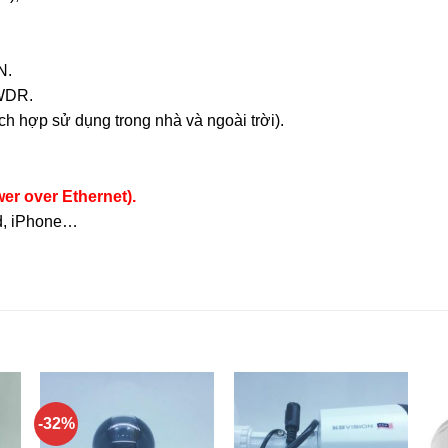
N.
DWDR.
ch hợp sử dụng trong nhà và ngoài trời).
r over Ethernet).
ad, iPhone…
-32%