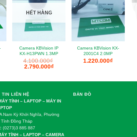
HẾT HÀNG
-
Camera KBVision IP
Camera KBVision KX-
KX-H13PWN 1.3MP
2001C4 2.0MP
4.100.000
₫
1.220.000
₫
Giá
Giá
2.790.000
₫
gốc
hiện
là:
tại
4.100.000₫.
là:
2.790.000₫.
TIN LIÊN HỆ
BẢN ĐỒ
 MÁY TÍNH – LAPTOP – MÁY IN
APTOP
 Nam Kỳ Khởi Nghĩa, Phường
 Tỉnh Đồng Tháp
:
(0273)3 885 887
 MÁY TÍNH – LAPTOP – CAMERA