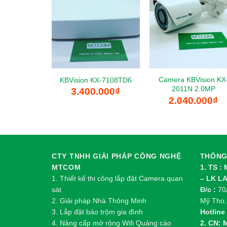
Camera KBVision KX
KBVision KX-7108TD6
2011N 2.0MP
3.400.000
₫
2.040.000
₫
CTY TNHH GIẢI PHÁP CÔNG NGHỆ
THÔNG 
MTCOM
1. TS :
1.
Thi
ế
t k
ế
thi công l
ắ
p đ
ặ
t Camera quan
– LK L
sát
Đ/c :
70A
2.
Gi
ả
i pháp Nhà Thông Minh
Mỹ Tho,
3. Lắp đặt báo trộm gia đình
Hotline 
4. Nâng cấp mở rộng Wifi Quảng cáo
2. CN: