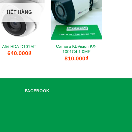
HẾT HÀNG
Camera KBVision KX-
Afiri HDA-D101MT
1001C4 1.0MP
640.000
₫
810.000
₫
FACEBOOK