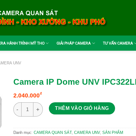
RA HÀNH TRÌNH MỸ THO
GIẢI PHÁP CAMERA
TƯ VẤN CAMERA
AMERA UNV
Camera IP Dome UNV IPC322L
₫
2.040.000
Camera IP Dome UNV IPC322LR3-VSPF28-D số lượng
THÊM VÀO GIỎ HÀNG
Danh mục:
CAMERA QUAN SÁT
,
CAMERA UNV
,
SẢN PHẨM