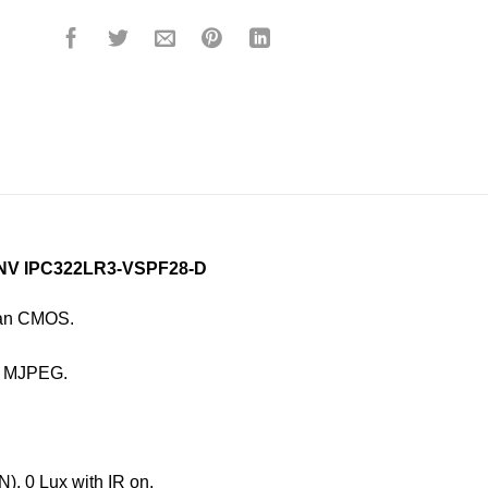
NV
IPC322LR3-VSPF28-D
can CMOS.
4, MJPEG.
), 0 Lux with IR on.