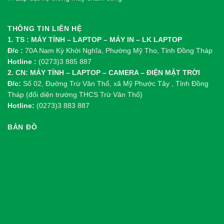
THÔNG TIN LIÊN HỆ
1. TS : MÁY TÍNH – LAPTOP – MÁY IN – LK LAPTOP
Đ/c :
70A Nam Kỳ Khởi Nghĩa, Phường Mỹ Tho, Tỉnh Đồng Tháp
Hotline :
(0273)3 885 887
2. CN: MÁY TÍNH – LAPTOP – CAMERA – ĐIỆN MẶT TRỜI
Đ/c:
Số 02, Đường Trừ Văn Thố, xã Mỹ Phước Tây , Tỉnh Đồng
Tháp (đối diện trường THCS Trừ Văn Thố)
Hotline:
(0273)3 883 887
BẢN ĐỒ