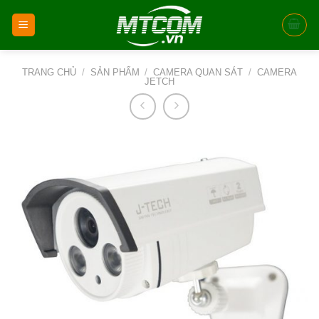
Skip
to
content
TRANG CHỦ
/
SẢN PHẨM
/
CAMERA QUAN SÁT
/
CAMERA
JETCH