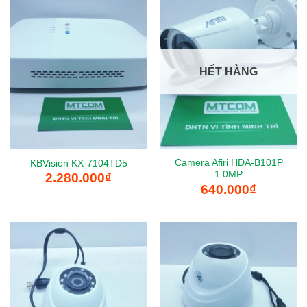
HẾT HÀNG
Camera Afiri HDA-B101P
KBVision KX-7104TD5
1.0MP
2.280.000
₫
640.000
₫