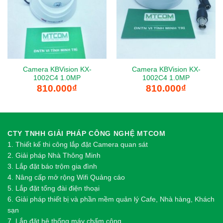
Camera KBVision KX-
Camera KBVision KX-
1002C4 1.0MP
1002C4 1.0MP
810.000
₫
810.000
₫
CTY TNHH GIẢI PHÁP CÔNG NGHỆ MTCOM
1.
Thi
ế
t k
ế
thi công l
ắ
p đ
ặ
t Camera quan sát
2.
Gi
ả
i pháp Nhà Thông Minh
3. Lắp đặt báo trộm gia đình
4. Nâng cấp mở rộng Wifi Quảng cáo
5. Lắp đặt tổng đài điện thoại
6. Giải pháp thiết bị và phần mềm quản lý Cafe, Nhà hàng, Khách
sạn
7. Lắp đặt hệ thống máy chấm công