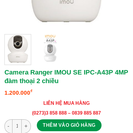
Camera Ranger IMOU SE IPC-A43P 4MP
đàm thoại 2 chiều
₫
1.200.000
LIÊN HỆ MUA HÀNG
(0273)3 858 888 – 0839 885 887
Camera Ranger IMOU SE IPC-A43P 4MP đàm thoại 2 chiều số l
THÊM VÀO GIỎ HÀNG