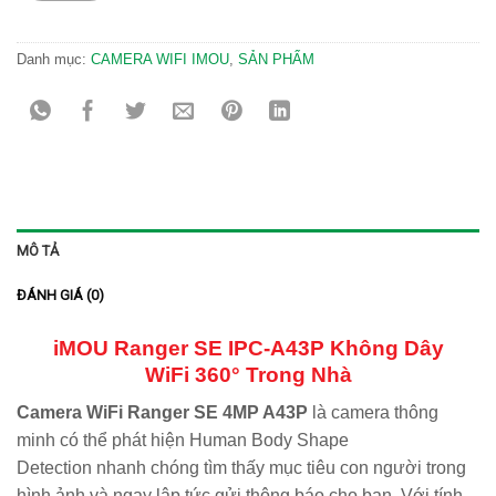
Danh mục:
CAMERA WIFI IMOU
,
SẢN PHẨM
MÔ TẢ
ĐÁNH GIÁ (0)
iMOU Ranger SE IPC-A43P Không Dây
WiFi 360° Trong Nhà
Camera WiFi Ranger SE 4MP A43P
là camera thông
minh có thể phát hiện Human Body Shape
Detection nhanh chóng tìm thấy mục tiêu con người trong
hình ảnh và ngay lập tức gửi thông báo cho bạn. Với tính