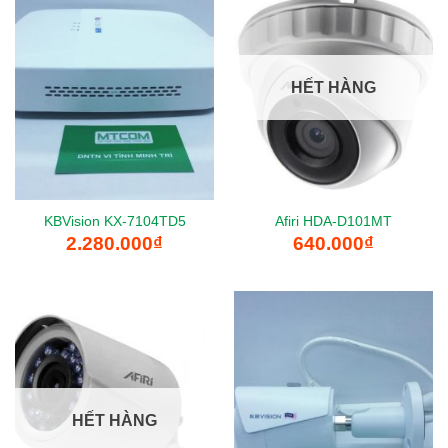
HẾT HÀNG
KBVision KX-7104TD5
Afiri HDA-D101MT
2.280.000
₫
640.000
₫
HẾT HÀNG