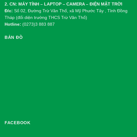
2. CN: MÁY TÍNH – LAPTOP – CAMERA – ĐIỆN MẶT TRỜI
Đ/c:
Số 02, Đường Trừ Văn Thố, xã Mỹ Phước Tây , Tỉnh Đồng
Tháp (đối diện trường THCS Trừ Văn Thố)
Hotline:
(0273)3 883 887
BẢN ĐỒ
FACEBOOK