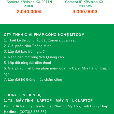
Camera KBVision KX-2011N
Camera IP KBVision KX-
2.0MP
H30PWN
2.040.000
₫
4.300.000
₫
CTY TNHH GIẢI PHÁP CÔNG NGHỆ MTCOM
1.
Thi
ế
t k
ế
thi công l
ắ
p đ
ặ
t Camera quan sát
2.
Gi
ả
i pháp Nhà Thông Minh
3. Lắp đặt báo trộm gia đình
4. Nâng cấp mở rộng Wifi Quảng cáo
5. Lắp đặt tổng đài điện thoại
6. Giải pháp thiết bị và phần mềm quản lý Cafe, Nhà hàng, Khách
sạn
7. Lắp đặt hệ thống máy chấm công
THÔNG TIN LIÊN HỆ
1. TS : MÁY TÍNH – LAPTOP – MÁY IN – LK LAPTOP
Đ/c :
70A Nam Kỳ Khởi Nghĩa, Phường Mỹ Tho, Tỉnh Đồng Tháp
Hotline :
(0273)3 885 887