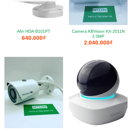
Camera KBVision KX-2011N
Afiri HDA-B101PT
2.0MP
640.000
₫
2.040.000
₫