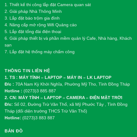
1.
Thi
ế
t k
ế
thi công l
ắ
p đ
ặ
t Camera quan sát
2.
Gi
ả
i pháp Nhà Thông Minh
3. Lắp đặt báo trộm gia đình
4. Nâng cấp mở rộng Wifi Quảng cáo
5. Lắp đặt tổng đài điện thoại
6. Giải pháp thiết bị và phần mềm quản lý Cafe, Nhà hàng, Khách
sạn
7. Lắp đặt hệ thống máy chấm công
THÔNG TIN LIÊN HỆ
1. TS : MÁY TÍNH – LAPTOP – MÁY IN – LK LAPTOP
Đ/c :
70A Nam Kỳ Khởi Nghĩa, Phường Mỹ Tho, Tỉnh Đồng Tháp
Hotline :
(0273)3 885 887
2. CN: MÁY TÍNH – LAPTOP – CAMERA – ĐIỆN MẶT TRỜI
Đ/c:
Số 02, Đường Trừ Văn Thố, xã Mỹ Phước Tây , Tỉnh Đồng
Tháp (đối diện trường THCS Trừ Văn Thố)
Hotline:
(0273)3 883 887
BẢN ĐỒ