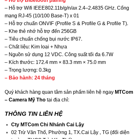
– Hỗ trợ Bluetooth pairing
– Hỗ trợ Wifi IEEE802.11b/g/n/ax 2.4–2.4835 GHz. Cổng
mạng RJ-45 (10/100 Base-T) x 01
– Hỗ trợ chuẩn ONVIF (Profile S & Profile G & Profile T).
– Khe thẻ nhớ hỗ trợ đến 256GB
– Tiêu chuẩn chống bụi nước IP67.
– Chất liệu: Kim loại + Nhựa
– Nguồn sử dụng 12 VDC. Công suất tối đa 6.7W
– Kích thước: 172.4 mm × 83.3 mm × 75.0 mm
– Trọng lượng: 0.3kg
– Bảo hành: 24 tháng
Quý khách hàng quan tâm sản phẩm liên hệ ngay
MTCom
– Camera Mỹ Tho
tại địa chỉ:
THÔNG TIN LIÊN HỆ
Cty MTCom Chi Nhánh Cai Lậy
02 Trừ Văn Thố, Phường 1, TX.Cai Lậy , TG (đối diện