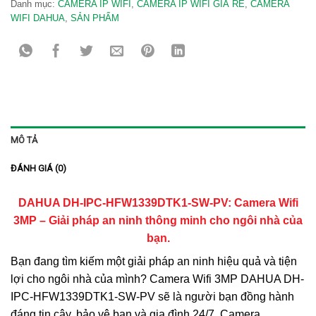
Danh mục:
CAMERA IP WIFI
,
CAMERA IP WIFI GIÁ RẺ
,
CAMERA
WIFI DAHUA
,
SẢN PHẨM
MÔ TẢ
ĐÁNH GIÁ (0)
DAHUA DH-IPC-HFW1339DTK1-SW-PV: Camera Wifi
3MP – Giải pháp an ninh thông minh cho ngôi nhà của
bạn.
Bạn đang tìm kiếm một giải pháp an ninh hiệu quả và tiện
lợi cho ngôi nhà của mình? Camera Wifi 3MP DAHUA DH-
IPC-HFW1339DTK1-SW-PV sẽ là người bạn đồng hành
đáng tin cậy, bảo vệ bạn và gia đình 24/7. Camera