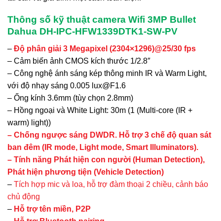
Thông số kỹ thuật camera Wifi 3MP Bullet
Dahua DH-IPC-HFW1339DTK1-SW-PV
–
Độ phân giải 3 Megapixel (2304×1296)@25/30 fps
– Cảm biến ảnh CMOS kích thước 1/2.8″
– Công nghệ ánh sáng kép thông minh IR và Warm Light,
với độ nhạy sáng 0.005 lux@F1.6
– Ống kính 3.6mm (tùy chọn 2.8mm)
– Hồng ngoại và White Light: 30m (1 (Multi-core (IR +
warm) light))
– Chống ngược sáng DWDR. Hỗ trợ 3 chế độ quan sát
ban đêm (IR mode, Light mode, Smart Illuminators).
– Tính năng Phát hiện con người (Human Detection),
Phát hiện phương tiện (Vehicle Detection)
–
Tích hợp mic và loa, hỗ trợ đàm thoại 2 chiều, cảnh báo
chủ động
–
Hỗ trợ tên miền, P2P