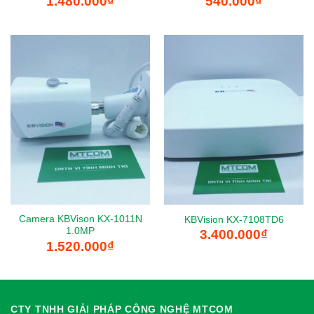
1.480.000
₫
540.000
₫
Camera KBVison KX-1011N
KBVision KX-7108TD6
1.0MP
3.400.000
₫
1.520.000
₫
CTY TNHH GIẢI PHÁP CÔNG NGHỆ MTCOM