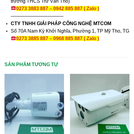
trường THCS Trừ Văn Thố)
0273 3883 887 – 0942 885 887 ( Zalo )
———————————
CTY TNHH GIẢI PHÁP CÔNG NGHỆ MTCOM
Số 70A Nam Kỳ Khởi Nghĩa, Phường 1, TP Mỹ Tho, TG
0273 3885 887 – 0968 885 887 ( Zalo )
SẢN PHẨM TƯƠNG TỰ