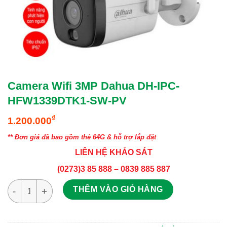
Camera Wifi 3MP Dahua DH-IPC-
HFW1339DTK1-SW-PV
₫
1.200.000
** Đơn giá đã bao gồm thẻ 64G & hỗ trợ lắp đặt
LIÊN HỆ KHẢO SÁT
(0273)3 85 888 – 0839 885 887
Camera Wifi 3MP Dahua DH-IPC-HFW1339DTK1-SW-PV số lượn
THÊM VÀO GIỎ HÀNG