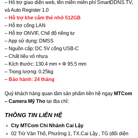
– Hỗ trợ giao diện web, tên miền miễn phí SmartDDNS.TV,
và Auto Register 1.0
–
Hỗ trợ khe cắm thẻ nhớ 512GB
– Hỗ trợ cổng LAN
– Hỗ trợ ONVIF, Chế độ riêng tư
– App sử dụng: DMSS
– Nguồn cấp: DC 5V cổng USB-C
– Chất liệu vỏ nhựa
– Kích thước: 130.4 mm × Φ 95.5 mm
– Trọng lượng: 0.25kg
–
Bảo hành: 24 tháng
Quý khách hàng quan tâm sản phẩm liên hệ ngay
MTCom
– Camera Mỹ Tho
tại địa chỉ:
THÔNG TIN LIÊN HỆ
Cty MTCom Chi Nhánh Cai Lậy
02 Trừ Văn Thố, Phường 1, TX.Cai Lậy , TG (đối diện