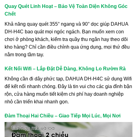
Quay Quét Linh Hoạt – Bảo Vệ Toàn Diện Không Góc
Chết
Khả năng quay quét 355° ngang và 90° dọc giúp DAHUA
DH-H4C bao quát mọi ngóc ngách. Bạn muốn xem con
chơi ở phòng khách, kiểm tra quầy thu ngân hay theo dõi
kho hàng? Chỉ cần điều chỉnh qua ứng dụng, mọi thứ đều
nằm trong tầm tay.
Kết Nối Wifi – Lắp Đặt Dễ Dàng, Không Lo Rườm Rà
Không cần đi dây phức tạp, DAHUA DH-H4C sử dụng Wifi
để kết nối nhanh chóng. Đây là tin vui cho các gia đình bận
rộn, cửa hàng muốn tiết kiệm chi phí hay doanh nghiệp
nhỏ cần triển khai nhanh gọn.
Đàm Thoại Hai Chiều – Giao Tiếp Mọi Lúc, Mọi Nơi