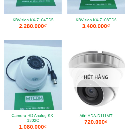
KBVision KX-7104TD5
KBVision KX-7108TD6
2.280.000
₫
3.400.000
₫
HẾT HÀNG
Camera HD Analog KX-
Afiri HDA-D111MT
1302C
720.000
₫
1.080.000
₫