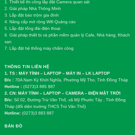
1.
Thi
ế
t k
ế
thi công l
ắ
p đ
ặ
t Camera quan sát
2.
Gi
ả
i pháp Nhà Thông Minh
3. Lắp đặt báo trộm gia đình
4. Nâng cấp mở rộng Wifi Quảng cáo
5. Lắp đặt tổng đài điện thoại
6. Giải pháp thiết bị và phần mềm quản lý Cafe, Nhà hàng, Khách
sạn
7. Lắp đặt hệ thống máy chấm công
THÔNG TIN LIÊN HỆ
1. TS : MÁY TÍNH – LAPTOP – MÁY IN – LK LAPTOP
Đ/c :
70A Nam Kỳ Khởi Nghĩa, Phường Mỹ Tho, Tỉnh Đồng Tháp
Hotline :
(0273)3 885 887
2. CN: MÁY TÍNH – LAPTOP – CAMERA – ĐIỆN MẶT TRỜI
Đ/c:
Số 02, Đường Trừ Văn Thố, xã Mỹ Phước Tây , Tỉnh Đồng
Tháp (đối diện trường THCS Trừ Văn Thố)
Hotline:
(0273)3 883 887
BẢN ĐỒ