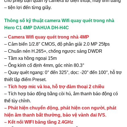
cho phép bạn quản lý camera từ điện thoại, máy tính bảng
– tiện lợi đến từng giây.
Thông số kỹ thuật camera Wifi quay quét trong nhà
Hero C1 4MP DAHUA DH-H4C
–
Camera Wifi quay quét trong nhà 4MP
– Cảm biến 1/2.8″ CMOS, độ phân giải 2.0 MP 25fps
– Chuẩn nén H.265+, chống ngược sáng DWDR
– Tầm xa hồng ngoại 15m
– Ống kính cố định 4mm, góc nhìn 80.3°
– Quay quét ngang: 0° đến 325°, dọc: -20° đến 100°, hỗ trợ
thiết lập điểm Preset.
–
Tích hợp mic và loa, hỗ trợ đàm thoại 2 chiều
– Tích hợp báo động bằng còi hú, âm thanh báo động có
thể tùy chỉnh.
– Phát hiện chuyển động, phát hiện con người, phát
hiện âm thanh bất thường, bảo vệ vành đai IVS.
– Kết nối WIFI băng tầng 2.4GHz