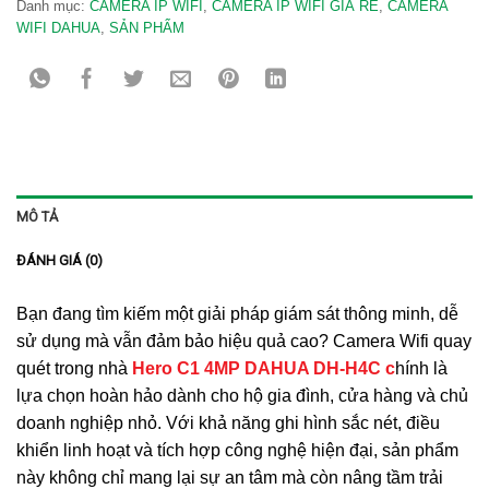
Danh mục:
CAMERA IP WIFI
,
CAMERA IP WIFI GIÁ RẺ
,
CAMERA
WIFI DAHUA
,
SẢN PHẨM
MÔ TẢ
ĐÁNH GIÁ (0)
Bạn đang tìm kiếm một giải pháp giám sát thông minh, dễ
sử dụng mà vẫn đảm bảo hiệu quả cao? Camera Wifi quay
quét trong nhà
Hero C1 4MP DAHUA DH-H4C c
hính là
lựa chọn hoàn hảo dành cho hộ gia đình, cửa hàng và chủ
doanh nghiệp nhỏ. Với khả năng ghi hình sắc nét, điều
khiển linh hoạt và tích hợp công nghệ hiện đại, sản phẩm
này không chỉ mang lại sự an tâm mà còn nâng tầm trải