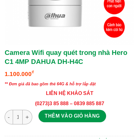
Camera Wifi quay quét trong nhà Hero
C1 4MP DAHUA DH-H4C
₫
1.100.000
** Đơn giá đã bao gồm thẻ 64G & hỗ trợ lắp đặt
LIÊN HỆ KHẢO SÁT
(0273)3 85 888 – 0839 885 887
Camera Wifi quay quét trong nhà Hero C1 4MP DAHUA DH-H4C 
THÊM VÀO GIỎ HÀNG