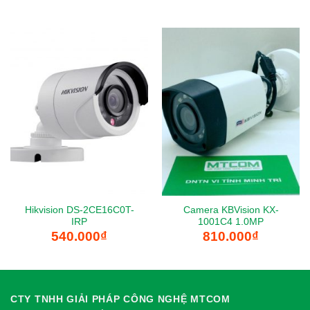
Hikvision DS-2CE16C0T-
Camera KBVision KX-
IRP
1001C4 1.0MP
540.000
₫
810.000
₫
CTY TNHH GIẢI PHÁP CÔNG NGHỆ MTCOM