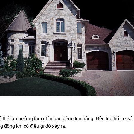
thể tận hưởng tầm nhìn ban đêm đen trắng. Đèn led hổ trợ sán
 động khi có điều gì đó xảy ra.