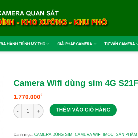
RA HÀNH TRÌNH MỸ THO
GIẢI PHÁP CAMERA
TƯ VẤN CAMERA
Camera Wifi dùng sim 4G S21F
₫
1.770.000
Camera Wifi dùng sim 4G S21FTP có mirco , không loa số 
THÊM VÀO GIỎ HÀNG
Danh mục:
CAMERA DÙNG SIM
,
CAMERA WIFI IMOU
,
SẢN PHẨM