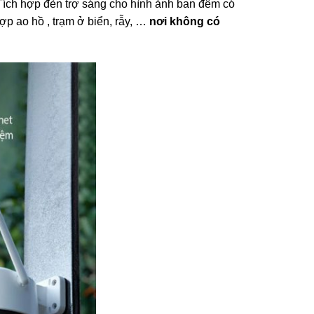
 Tích hợp đèn trợ sáng cho hình ảnh ban đêm có
hợp ao hồ , trạm ở biển, rẫy, …
nơi không có