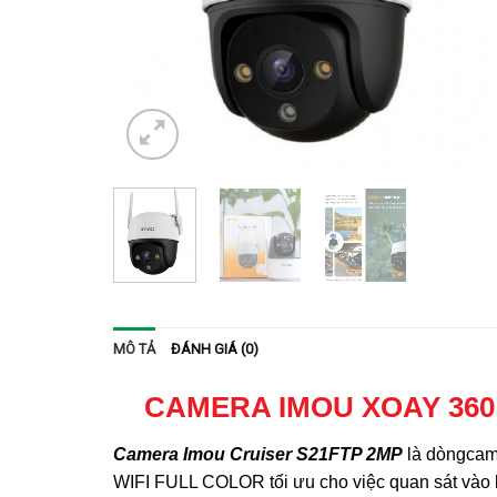
MÔ TẢ
ĐÁNH GIÁ (0)
CAMERA IMOU XOAY 360
Camera Imou Cruiser S21FTP 2MP
là dòngcame
WIFI FULL COLOR tối ưu cho việc quan sát vào b