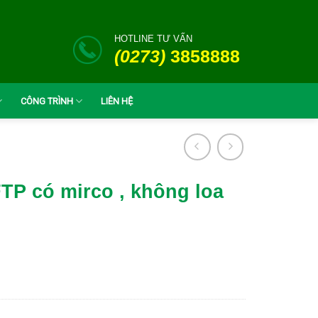
HOTLINE TƯ VẤN
(0273)
3858888
CÔNG TRÌNH
LIÊN HỆ
TP có mirco , không loa
lượng